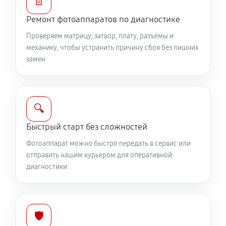
📄
Юстировка фотоаппарата Canon EOS 1100D
Ремонт фотоаппаратов по диагностике
1960 руб
60 минут
Проверяем матрицу, затвор, плату, разъёмы и
механику, чтобы устранить причину сбоя без лишних
Комплексная чистка фотоаппарата Canon EOS
замен
1100D
4030 руб
60 минут
🔍
Программный ремонт фотоаппарата Canon EOS
1100D
Быстрый старт без сложностей
3340 руб
60 минут
Фотоаппарат можно быстро передать в сервис или
отправить нашим курьером для оперативной
диагностики
🛡️