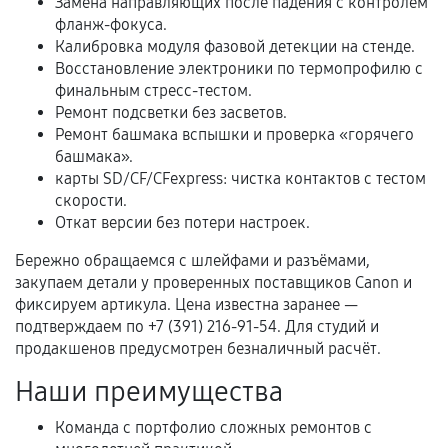
Замена направляющих после падения с контролем
фланж-фокуса.
В некоторых случаях возможно оформление
Калибровка модуля фазовой детекции на стенде.
расширенной гарантии. Стоимость, сроки и
Восстановление электроники по термопрофилю с
условия продления согласовываются отдельно и
финальным стресс-тестом.
фиксируются в документах.
Ремонт подсветки без засветов.
Ремонт башмака вспышки и проверка «горячего
башмака».
карты SD/CF/CFexpress: чистка контактов с тестом
Когда гарантия не действует
скорости.
Откат версии без потери настроек.
Нарушение правил эксплуатации,
механические повреждения, попадание влаги,
Бережно обращаемся с шлейфами и разъёмами,
перегрев, коррозия.
закупаем детали у проверенных поставщиков Canon и
фиксируем артикула. Цена известна заранее —
Самостоятельный ремонт или вмешательство
подтверждаем по +7 (391) 216-91-54. Для студий и
третьих лиц.
продакшенов предусмотрен безналичный расчёт.
Естественный износ деталей, если иное не
Наши преимущества
предусмотрено отдельно.
Обращение после окончания гарантийного
Команда с портфолио сложных ремонтов с