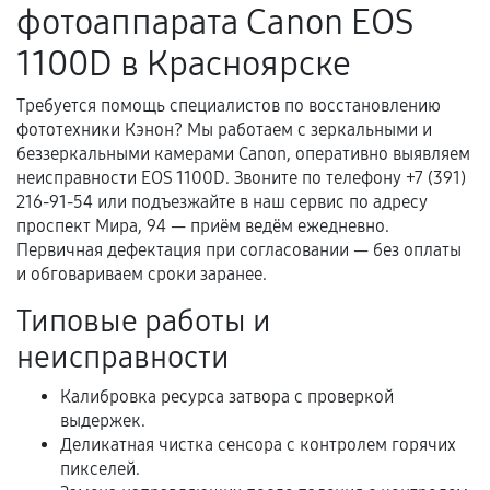
фотоаппарата Canon EOS
нормальной эксплуатации в течение
гарантийного срока.
1100D в Красноярске
Несоответствие комплектующей заявленным
техническим характеристикам.
Требуется помощь специалистов по восстановлению
фототехники Кэнон? Мы работаем с зеркальными и
беззеркальными камерами Canon, оперативно выявляем
неисправности EOS 1100D. Звоните по телефону +7 (391)
Документы для подтверждения
216-91-54 или подъезжайте в наш сервис по адресу
гарантии
проспект Мира, 94 — приём ведём ежедневно.
Первичная дефектация при согласовании — без оплаты
Гарантийный талон.
и обговариваем сроки заранее.
Акт выполненных работ с датой, перечнем
Типовые работы и
услуг и сроком гарантии.
неисправности
Документы на установленные комплектующие
и кассовый чек.
Калибровка ресурса затвора с проверкой
выдержек.
Деликатная чистка сенсора с контролем горячих
пикселей.
Расширенная гарантия