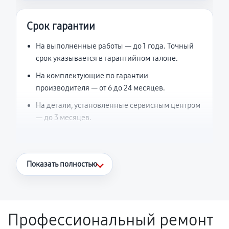
Срок гарантии
На выполненные работы — до 1 года. Точный
срок указывается в гарантийном талоне.
На комплектующие по гарантии
производителя — от 6 до 24 месяцев.
На детали, установленные сервисным центром
— до 3 месяцев.
Что считается гарантийным случаем
Показать полностью
Повторное возникновение неисправности,
напрямую связанной с выполненным
ремонтом.
Профессиональный ремонт
Поломка установленной детали при