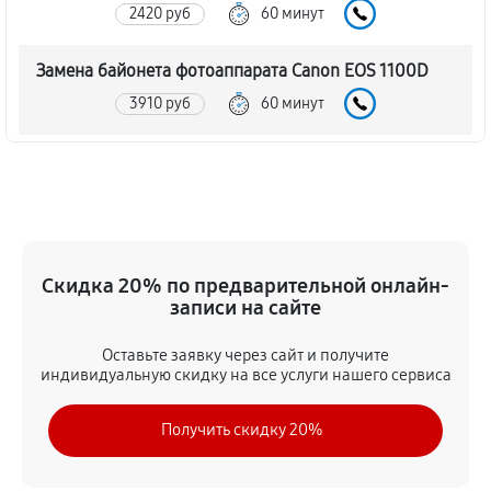
2420 руб
60 минут
Замена байонета фотоаппарата Canon EOS 1100D
3910 руб
60 минут
Чистка CCD/CMOS матрицы
4030 руб
60 минут
Устранение битых пикселей на CCD/CMOS матрице
Скидка 20% по предварительной онлайн-
4490 руб
60 минут
записи на сайте
Замена платы отсека карты памяти
Оставьте заявку через сайт и получите
4370 руб
60 минут
индивидуальную скидку на все услуги нашего сервиса
Замена материнской платы
Получить скидку 20%
3800 руб
60 минут