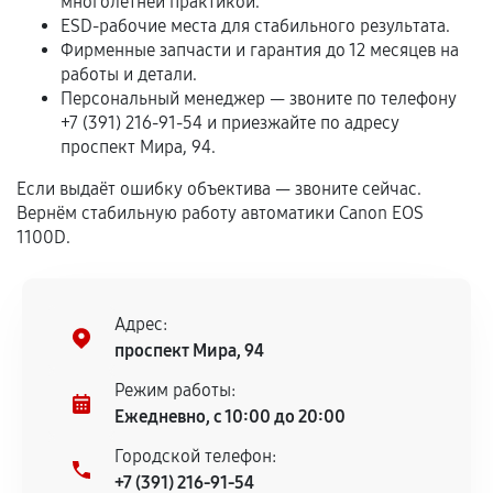
многолетней практикой.
срока.
ESD-рабочие места для стабильного результата.
Программные сбои, если это не указано в
Фирменные запчасти и гарантия до 12 месяцев на
отдельных условиях.
работы и детали.
Персональный менеджер — звоните по телефону
+7 (391) 216-91-54 и приезжайте по адресу
проспект Мира, 94.
Если комплектующие куплены
самостоятельно
Если выдаёт ошибку объектива — звоните сейчас.
Вернём стабильную работу автоматики Canon EOS
Гарантия на выполненные работы может
1100D.
сохраняться полностью или частично, если
соблюдены следующие условия:
Предоставленные детали подходят по
Адрес:
техническим параметрам и не имеют внешних
проспект Мира, 94
дефектов.
Режим работы:
Установка была выполнена нашим сервисным
Ежедневно, с 10:00 до 20:00
центром.
При этом гарантия на сами комплектующие
Городской телефон:
остается на стороне производителя или
+7 (391) 216-91-54