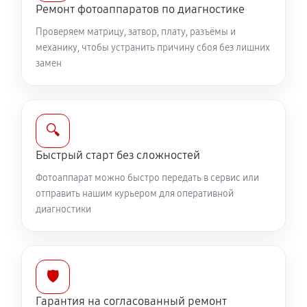
Юстировка фотоаппарата Canon EOS 250D
Ремонт фотоаппаратов по диагностике
1960 руб
60 минут
Проверяем матрицу, затвор, плату, разъёмы и
механику, чтобы устранить причину сбоя без лишних
Комплексная чистка фотоаппарата Canon EOS 250D
замен
4030 руб
60 минут
Программный ремонт фотоаппарата Canon EOS
🔍
250D
Быстрый старт без сложностей
3340 руб
60 минут
Фотоаппарат можно быстро передать в сервис или
отправить нашим курьером для оперативной
диагностики
🛡️
Гарантия на согласованный ремонт