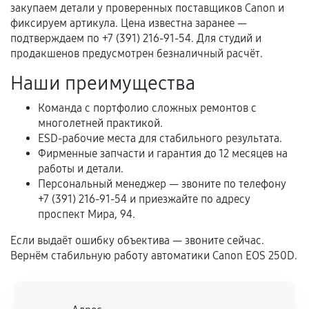
перегрев, коррозия.
закупаем детали у проверенных поставщиков Canon и
фиксируем артикула. Цена известна заранее —
Самостоятельный ремонт или вмешательство
подтверждаем по +7 (391) 216-91-54. Для студий и
третьих лиц.
продакшенов предусмотрен безналичный расчёт.
Естественный износ деталей, если иное не
Наши преимущества
предусмотрено отдельно.
Обращение после окончания гарантийного
Команда с портфолио сложных ремонтов с
многолетней практикой.
срока.
ESD-рабочие места для стабильного результата.
Программные сбои, если это не указано в
Фирменные запчасти и гарантия до 12 месяцев на
отдельных условиях.
работы и детали.
Персональный менеджер — звоните по телефону
+7 (391) 216-91-54 и приезжайте по адресу
проспект Мира, 94.
Если комплектующие куплены
самостоятельно
Если выдаёт ошибку объектива — звоните сейчас.
Вернём стабильную работу автоматики Canon EOS 250D.
Гарантия на выполненные работы может
сохраняться полностью или частично, если
соблюдены следующие условия: