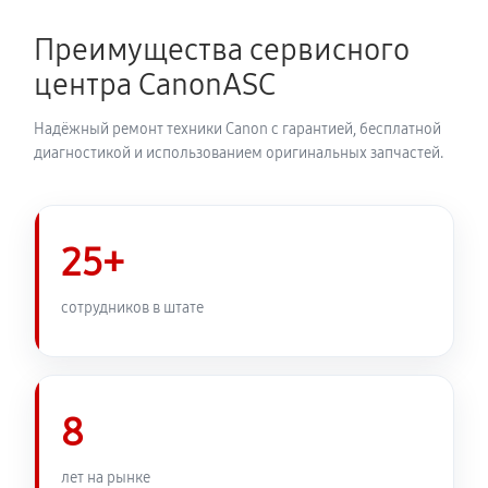
Замена затвора фотоаппарата Canon EOS 250D
2650 руб
60 минут
Преимущества сервисного
центра CanonASC
Замена корпуса фотоаппарата Canon EOS 250D
2530 руб
60 минут
Надёжный ремонт техники Canon с гарантией, бесплатной
диагностикой и использованием оригинальных запчастей.
Замена контроллера питания
2880 руб
60 минут
25+
Замена дисплея (экрана)
2530 руб
60 минут
сотрудников в штате
Замена фокусировочного экрана
3110 руб
60 минут
8
Замена устройства стабилизации
лет на рынке
3280 руб
60 минут