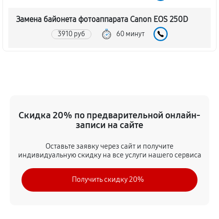
Замена байонета фотоаппарата Canon EOS 250D
3910 руб
60 минут
Чистка CCD/CMOS матрицы
4030 руб
60 минут
Устранение битых пикселей на CCD/CMOS матрице
Скидка 20% по предварительной онлайн-
4490 руб
60 минут
записи на сайте
Замена платы отсека карты памяти
Оставьте заявку через сайт и получите
4370 руб
60 минут
индивидуальную скидку на все услуги нашего сервиса
Замена материнской платы
Получить скидку 20%
3800 руб
60 минут