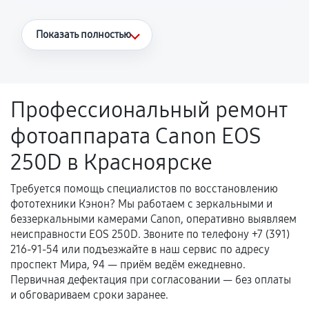
Что считается гарантийным случаем
Показать полностью
Повторное возникновение неисправности,
напрямую связанной с выполненным
ремонтом.
Профессиональный ремонт
Поломка установленной детали при
фотоаппарата Canon EOS
нормальной эксплуатации в течение
гарантийного срока.
250D в Красноярске
Несоответствие комплектующей заявленным
техническим характеристикам.
Требуется помощь специалистов по восстановлению
фототехники Кэнон? Мы работаем с зеркальными и
беззеркальными камерами Canon, оперативно выявляем
неисправности EOS 250D. Звоните по телефону +7 (391)
Документы для подтверждения
216-91-54 или подъезжайте в наш сервис по адресу
гарантии
проспект Мира, 94 — приём ведём ежедневно.
Первичная дефектация при согласовании — без оплаты
Гарантийный талон.
и обговариваем сроки заранее.