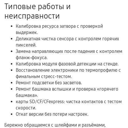
Акт выполненных работ с датой, перечнем
Типовые работы и
услуг и сроком гарантии.
неисправности
Документы на установленные комплектующие
и кассовый чек.
Калибровка ресурса затвора с проверкой
выдержек.
Деликатная чистка сенсора с контролем горячих
пикселей.
Расширенная гарантия
Замена направляющих после падения с контролем
фланж-фокуса.
В некоторых случаях возможно оформление
Калибровка модуля фазовой детекции на стенде.
расширенной гарантии. Стоимость, сроки и
Восстановление электроники по термопрофилю с
условия продления согласовываются отдельно и
финальным стресс-тестом.
фиксируются в документах.
Ремонт подсветки без засветов.
Ремонт башмака вспышки и проверка «горячего
башмака».
карты SD/CF/CFexpress: чистка контактов с тестом
Когда гарантия не действует
скорости.
Откат версии без потери настроек.
Нарушение правил эксплуатации,
механические повреждения, попадание влаги,
Бережно обращаемся с шлейфами и разъёмами,