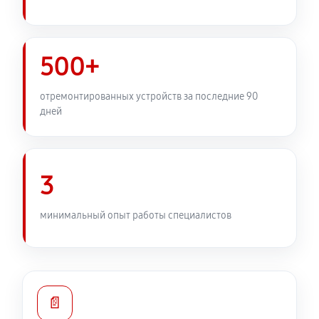
Замена передней панели
3110 руб
60 минут
500+
Замена задней панели
отремонтированных устройств за последние 90
дней
2420 руб
60 минут
Замена линз фотоаппарата Canon EOS 250D
2820 руб
60 минут
3
Замена диска управления
минимальный опыт работы специалистов
2420 руб
60 минут
Замена вспышки фотоаппарата Canon EOS 250D
3510 руб
60 минут
📄