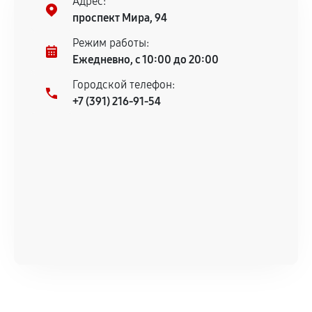
Адрес:
Предоставленные детали подходят по
проспект Мира, 94
техническим параметрам и не имеют внешних
дефектов.
Режим работы:
Ежедневно, с 10:00 до 20:00
Установка была выполнена нашим сервисным
центром.
Городской телефон:
При этом гарантия на сами комплектующие
+7 (391) 216-91-54
остается на стороне производителя или
продавца. За качество сторонних деталей
сервисный центр ответственности не несет.