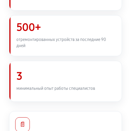
Замена передней панели
3110 руб
60 минут
500+
Замена задней панели
отремонтированных устройств за последние 90
дней
2420 руб
60 минут
Замена линз фотоаппарата Canon EOS 550D
2820 руб
60 минут
3
Замена диска управления
минимальный опыт работы специалистов
2420 руб
60 минут
Замена вспышки фотоаппарата Canon EOS 550D
3510 руб
60 минут
📄