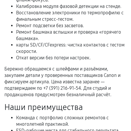
В некоторых случаях возможно оформление
Калибровка модуля фазовой детекции на стенде.
расширенной гарантии. Стоимость, сроки и
Восстановление электроники по термопрофилю с
условия продления согласовываются отдельно и
финальным стресс-тестом.
фиксируются в документах.
Ремонт подсветки без засветов.
Ремонт башмака вспышки и проверка «горячего
башмака».
карты SD/CF/CFexpress: чистка контактов с тестом
Когда гарантия не действует
скорости.
Откат версии без потери настроек.
Нарушение правил эксплуатации,
механические повреждения, попадание влаги,
Бережно обращаемся с шлейфами и разъёмами,
перегрев, коррозия.
закупаем детали у проверенных поставщиков Canon и
фиксируем артикула. Цена известна заранее —
Самостоятельный ремонт или вмешательство
подтверждаем по +7 (391) 216-91-54. Для студий и
третьих лиц.
продакшенов предусмотрен безналичный расчёт.
Естественный износ деталей, если иное не
Наши преимущества
предусмотрено отдельно.
Обращение после окончания гарантийного
Команда с портфолио сложных ремонтов с
многолетней практикой.
срока.
ESD-рабочие места для стабильного результата.