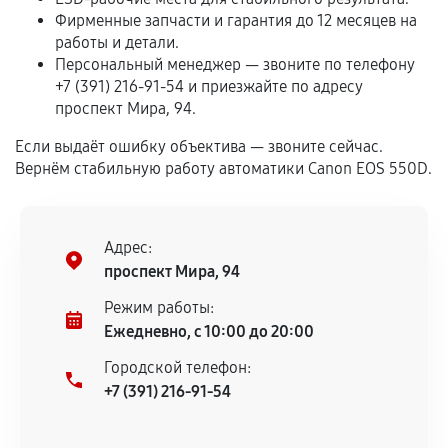
Программные сбои, если это не указано в
Фирменные запчасти и гарантия до 12 месяцев на
отдельных условиях.
работы и детали.
Персональный менеджер — звоните по телефону
+7 (391) 216-91-54 и приезжайте по адресу
проспект Мира, 94.
Если комплектующие куплены
самостоятельно
Если выдаёт ошибку объектива — звоните сейчас.
Вернём стабильную работу автоматики Canon EOS 550D.
Гарантия на выполненные работы может
сохраняться полностью или частично, если
соблюдены следующие условия:
Адрес:
Предоставленные детали подходят по
проспект Мира, 94
техническим параметрам и не имеют внешних
дефектов.
Режим работы:
Ежедневно, с 10:00 до 20:00
Установка была выполнена нашим сервисным
центром.
Городской телефон:
При этом гарантия на сами комплектующие
+7 (391) 216-91-54
остается на стороне производителя или
продавца. За качество сторонних деталей