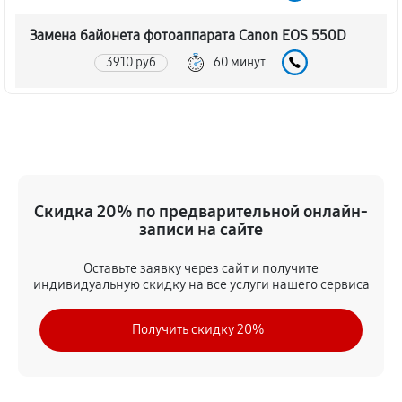
Замена байонета фотоаппарата Canon EOS 550D
3910 руб
60 минут
Чистка CCD/CMOS матрицы
4030 руб
60 минут
Устранение битых пикселей на CCD/CMOS матрице
Скидка 20% по предварительной онлайн-
4490 руб
60 минут
записи на сайте
Замена платы отсека карты памяти
Оставьте заявку через сайт и получите
4370 руб
60 минут
индивидуальную скидку на все услуги нашего сервиса
Замена материнской платы
Получить скидку 20%
3800 руб
60 минут