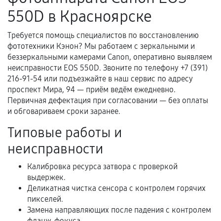
гарантийного срока.
550D в Красноярске
Несоответствие комплектующей заявленным
техническим характеристикам.
Требуется помощь специалистов по восстановлению
фототехники Кэнон? Мы работаем с зеркальными и
беззеркальными камерами Canon, оперативно выявляем
неисправности EOS 550D. Звоните по телефону +7 (391)
Документы для подтверждения
216-91-54 или подъезжайте в наш сервис по адресу
гарантии
проспект Мира, 94 — приём ведём ежедневно.
Первичная дефектация при согласовании — без оплаты
Гарантийный талон.
и обговариваем сроки заранее.
Акт выполненных работ с датой, перечнем
Типовые работы и
услуг и сроком гарантии.
неисправности
Документы на установленные комплектующие
и кассовый чек.
Калибровка ресурса затвора с проверкой
выдержек.
Деликатная чистка сенсора с контролем горячих
пикселей.
Расширенная гарантия
Замена направляющих после падения с контролем
фланж-фокуса.