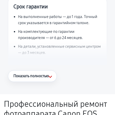
Срок гарантии
На выполненные работы — до 1 года. Точный
срок указывается в гарантийном талоне.
На комплектующие по гарантии
производителя — от 6 до 24 месяцев.
На детали, установленные сервисным центром
— до 3 месяцев.
Что считается гарантийным случаем
Показать полностью
Повторное возникновение неисправности,
напрямую связанной с выполненным
ремонтом.
Профессиональный ремонт
Поломка установленной детали при
фотоаппарата Canon EOS
нормальной эксплуатации в течение