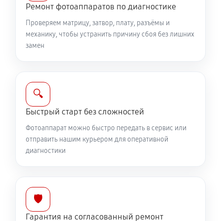
Юстировка фотоаппарата Canon EOS 550D
Ремонт фотоаппаратов по диагностике
1960 руб
60 минут
Проверяем матрицу, затвор, плату, разъёмы и
механику, чтобы устранить причину сбоя без лишних
Комплексная чистка фотоаппарата Canon EOS 550D
замен
4030 руб
60 минут
Программный ремонт фотоаппарата Canon EOS
🔍
550D
Быстрый старт без сложностей
3340 руб
60 минут
Фотоаппарат можно быстро передать в сервис или
отправить нашим курьером для оперативной
диагностики
🛡️
Гарантия на согласованный ремонт