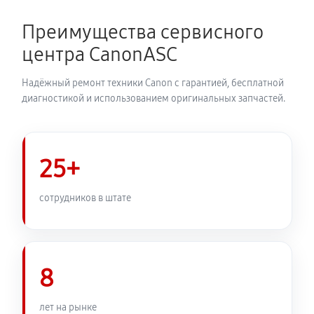
Замена затвора фотоаппарата Canon EOS 550D
2650 руб
60 минут
Преимущества сервисного
центра CanonASC
Замена корпуса фотоаппарата Canon EOS 550D
2530 руб
60 минут
Надёжный ремонт техники Canon с гарантией, бесплатной
диагностикой и использованием оригинальных запчастей.
Замена контроллера питания
2880 руб
60 минут
25+
Замена дисплея (экрана)
2530 руб
60 минут
сотрудников в штате
Замена фокусировочного экрана
3110 руб
60 минут
8
Замена устройства стабилизации
лет на рынке
3280 руб
60 минут