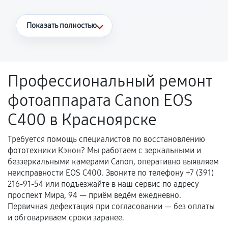
Что считается гарантийным случаем
Показать полностью
Повторное возникновение неисправности,
напрямую связанной с выполненным
ремонтом.
Профессиональный ремонт
Поломка установленной детали при
фотоаппарата Canon EOS
нормальной эксплуатации в течение
гарантийного срока.
C400 в Красноярске
Несоответствие комплектующей заявленным
техническим характеристикам.
Требуется помощь специалистов по восстановлению
фототехники Кэнон? Мы работаем с зеркальными и
беззеркальными камерами Canon, оперативно выявляем
неисправности EOS C400. Звоните по телефону +7 (391)
Документы для подтверждения
216-91-54 или подъезжайте в наш сервис по адресу
гарантии
проспект Мира, 94 — приём ведём ежедневно.
Первичная дефектация при согласовании — без оплаты
Гарантийный талон.
и обговариваем сроки заранее.