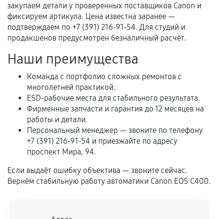
перегрев, коррозия.
закупаем детали у проверенных поставщиков Canon и
фиксируем артикула. Цена известна заранее —
Самостоятельный ремонт или вмешательство
подтверждаем по +7 (391) 216-91-54. Для студий и
третьих лиц.
продакшенов предусмотрен безналичный расчёт.
Естественный износ деталей, если иное не
Наши преимущества
предусмотрено отдельно.
Обращение после окончания гарантийного
Команда с портфолио сложных ремонтов с
многолетней практикой.
срока.
ESD-рабочие места для стабильного результата.
Программные сбои, если это не указано в
Фирменные запчасти и гарантия до 12 месяцев на
отдельных условиях.
работы и детали.
Персональный менеджер — звоните по телефону
+7 (391) 216-91-54 и приезжайте по адресу
проспект Мира, 94.
Если комплектующие куплены
самостоятельно
Если выдаёт ошибку объектива — звоните сейчас.
Вернём стабильную работу автоматики Canon EOS C400.
Гарантия на выполненные работы может
сохраняться полностью или частично, если
соблюдены следующие условия: