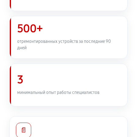
Замена передней панели
3110 руб
60 минут
500+
Замена задней панели
отремонтированных устройств за последние 90
дней
2420 руб
60 минут
Замена линз фотоаппарата Canon EOS C400
2820 руб
60 минут
3
Замена диска управления
минимальный опыт работы специалистов
2420 руб
60 минут
Замена вспышки фотоаппарата Canon EOS C400
3510 руб
60 минут
📄