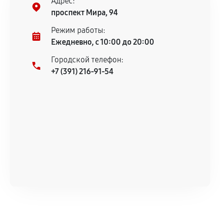
Адрес:
Предоставленные детали подходят по
проспект Мира, 94
техническим параметрам и не имеют внешних
дефектов.
Режим работы:
Ежедневно, с 10:00 до 20:00
Установка была выполнена нашим сервисным
центром.
Городской телефон:
При этом гарантия на сами комплектующие
+7 (391) 216-91-54
остается на стороне производителя или
продавца. За качество сторонних деталей
сервисный центр ответственности не несет.