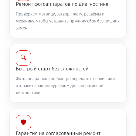
Юстировка фотоаппарата Canon EOS C400
Ремонт фотоаппаратов по диагностике
1960 руб
60 минут
Проверяем матрицу, затвор, плату, разъёмы и
механику, чтобы устранить причину сбоя без лишних
Комплексная чистка фотоаппарата Canon EOS C400
замен
4030 руб
60 минут
Программный ремонт фотоаппарата Canon EOS
🔍
C400
Быстрый старт без сложностей
3340 руб
60 минут
Фотоаппарат можно быстро передать в сервис или
отправить нашим курьером для оперативной
диагностики
🛡️
Гарантия на согласованный ремонт