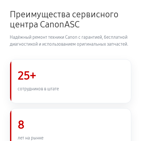
Замена затвора фотоаппарата Canon EOS C400
2650 руб
60 минут
Преимущества сервисного
центра CanonASC
Замена корпуса фотоаппарата Canon EOS C400
2530 руб
60 минут
Надёжный ремонт техники Canon с гарантией, бесплатной
диагностикой и использованием оригинальных запчастей.
Замена контроллера питания
2880 руб
60 минут
25+
Замена дисплея (экрана)
2530 руб
60 минут
сотрудников в штате
Замена фокусировочного экрана
3110 руб
60 минут
8
Замена устройства стабилизации
лет на рынке
3280 руб
60 минут