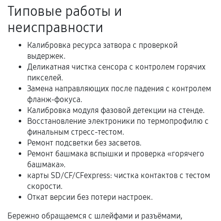
Акт выполненных работ с датой, перечнем
Типовые работы и
услуг и сроком гарантии.
неисправности
Документы на установленные комплектующие
и кассовый чек.
Калибровка ресурса затвора с проверкой
выдержек.
Деликатная чистка сенсора с контролем горячих
пикселей.
Расширенная гарантия
Замена направляющих после падения с контролем
фланж-фокуса.
В некоторых случаях возможно оформление
Калибровка модуля фазовой детекции на стенде.
расширенной гарантии. Стоимость, сроки и
Восстановление электроники по термопрофилю с
условия продления согласовываются отдельно и
финальным стресс-тестом.
фиксируются в документах.
Ремонт подсветки без засветов.
Ремонт башмака вспышки и проверка «горячего
башмака».
карты SD/CF/CFexpress: чистка контактов с тестом
Когда гарантия не действует
скорости.
Откат версии без потери настроек.
Нарушение правил эксплуатации,
механические повреждения, попадание влаги,
Бережно обращаемся с шлейфами и разъёмами,