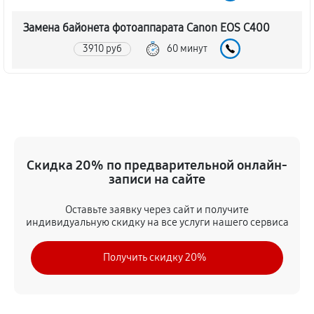
Замена байонета фотоаппарата Canon EOS C400
3910 руб
60 минут
Чистка CCD/CMOS матрицы
4030 руб
60 минут
Устранение битых пикселей на CCD/CMOS матрице
Скидка 20% по предварительной онлайн-
4490 руб
60 минут
записи на сайте
Замена платы отсека карты памяти
Оставьте заявку через сайт и получите
4370 руб
60 минут
индивидуальную скидку на все услуги нашего сервиса
Замена материнской платы
Получить скидку 20%
3800 руб
60 минут