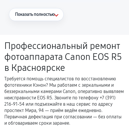
Что считается гарантийным случаем
Показать полностью
Повторное возникновение неисправности,
напрямую связанной с выполненным
ремонтом.
Профессиональный ремонт
Поломка установленной детали при
фотоаппарата Canon EOS R5
нормальной эксплуатации в течение
гарантийного срока.
в Красноярске
Несоответствие комплектующей заявленным
техническим характеристикам.
Требуется помощь специалистов по восстановлению
фототехники Кэнон? Мы работаем с зеркальными и
беззеркальными камерами Canon, оперативно выявляем
неисправности EOS R5. Звоните по телефону +7 (391)
Документы для подтверждения
216-91-54 или подъезжайте в наш сервис по адресу
гарантии
проспект Мира, 94 — приём ведём ежедневно.
Первичная дефектация при согласовании — без оплаты
Гарантийный талон.
и обговариваем сроки заранее.