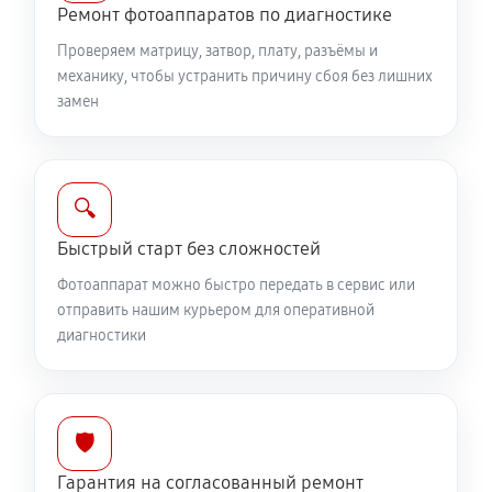
Ремонт фотоаппаратов по диагностике
1960 руб
60 минут
Проверяем матрицу, затвор, плату, разъёмы и
Комплексная чистка фотоаппарата Canon EOS R5
механику, чтобы устранить причину сбоя без лишних
замен
4030 руб
60 минут
Программный ремонт фотоаппарата Canon EOS R5
3340 руб
60 минут
🔍
Быстрый старт без сложностей
Фотоаппарат можно быстро передать в сервис или
отправить нашим курьером для оперативной
диагностики
🛡️
Гарантия на согласованный ремонт