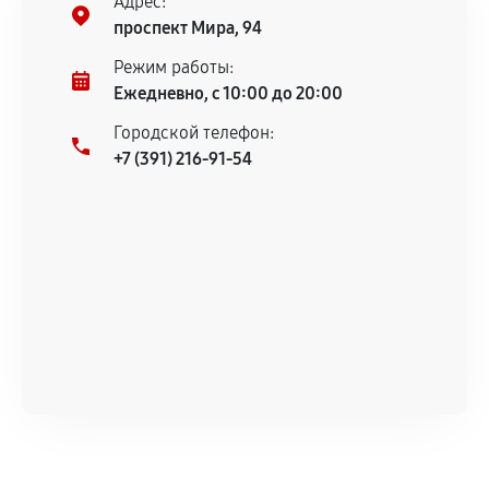
Адрес:
Предоставленные детали подходят по
проспект Мира, 94
техническим параметрам и не имеют внешних
дефектов.
Режим работы:
Ежедневно, с 10:00 до 20:00
Установка была выполнена нашим сервисным
центром.
Городской телефон:
При этом гарантия на сами комплектующие
+7 (391) 216-91-54
остается на стороне производителя или
продавца. За качество сторонних деталей
сервисный центр ответственности не несет.