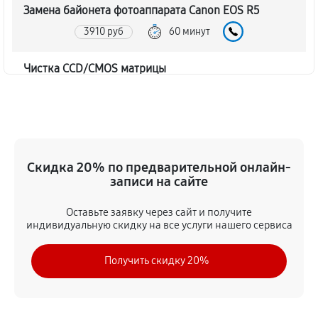
Замена байонета фотоаппарата Canon EOS R5
3910 руб
60 минут
Чистка CCD/CMOS матрицы
4030 руб
60 минут
Устранение битых пикселей на CCD/CMOS матрице
4490 руб
60 минут
Скидка 20% по предварительной онлайн-
записи на сайте
Замена платы отсека карты памяти
4370 руб
60 минут
Оставьте заявку через сайт и получите
индивидуальную скидку на все услуги нашего сервиса
Замена материнской платы
Получить скидку 20%
3800 руб
60 минут
Замена затвора фотоаппарата Canon EOS R5