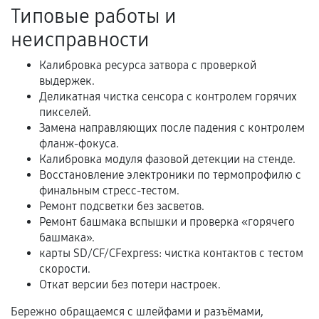
Акт выполненных работ с датой, перечнем
Типовые работы и
услуг и сроком гарантии.
неисправности
Документы на установленные комплектующие
и кассовый чек.
Калибровка ресурса затвора с проверкой
выдержек.
Деликатная чистка сенсора с контролем горячих
пикселей.
Расширенная гарантия
Замена направляющих после падения с контролем
фланж-фокуса.
В некоторых случаях возможно оформление
Калибровка модуля фазовой детекции на стенде.
расширенной гарантии. Стоимость, сроки и
Восстановление электроники по термопрофилю с
условия продления согласовываются отдельно и
финальным стресс-тестом.
фиксируются в документах.
Ремонт подсветки без засветов.
Ремонт башмака вспышки и проверка «горячего
башмака».
карты SD/CF/CFexpress: чистка контактов с тестом
Когда гарантия не действует
скорости.
Откат версии без потери настроек.
Нарушение правил эксплуатации,
механические повреждения, попадание влаги,
Бережно обращаемся с шлейфами и разъёмами,