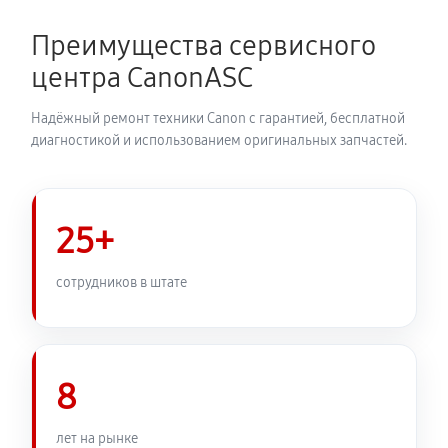
2650 руб
60 минут
Преимущества сервисного
Замена корпуса фотоаппарата Canon EOS R5
центра CanonASC
2530 руб
60 минут
Надёжный ремонт техники Canon с гарантией, бесплатной
Замена контроллера питания
диагностикой и использованием оригинальных запчастей.
2880 руб
60 минут
Замена дисплея (экрана)
25+
2530 руб
60 минут
сотрудников в штате
Замена фокусировочного экрана
3110 руб
60 минут
8
Замена устройства стабилизации
3280 руб
60 минут
лет на рынке