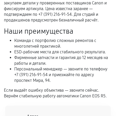
перегрев, коррозия.
закупаем детали у проверенных поставщиков Canon и
фиксируем артикула. Цена известна заранее —
Самостоятельный ремонт или вмешательство
подтверждаем по +7 (391) 216-91-54. Для студий и
третьих лиц.
продакшенов предусмотрен безналичный расчёт.
Естественный износ деталей, если иное не
Наши преимущества
предусмотрено отдельно.
Обращение после окончания гарантийного
Команда с портфолио сложных ремонтов с
многолетней практикой.
срока.
ESD-рабочие места для стабильного результата.
Программные сбои, если это не указано в
Фирменные запчасти и гарантия до 12 месяцев на
отдельных условиях.
работы и детали.
Персональный менеджер — звоните по телефону
+7 (391) 216-91-54 и приезжайте по адресу
проспект Мира, 94.
Если комплектующие куплены
самостоятельно
Если выдаёт ошибку объектива — звоните сейчас.
Вернём стабильную работу автоматики Canon EOS R5.
Гарантия на выполненные работы может
сохраняться полностью или частично, если
соблюдены следующие условия: