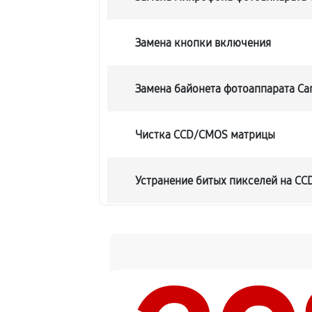
Замена кнопки включения
Замена байонета фотоаппарата Ca
Чистка CCD/CMOS матрицы
Устранение битых пикселей на C
Замена платы отсека карты памят
Замена материнской платы