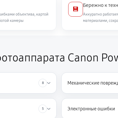
Бережно к тех
💾
ибками объектива, картой
Аккуратно работае
ботой камеры
материалами, сохр
отоаппарата Canon Pow
Механические повреж
8
Электронные ошибки
5