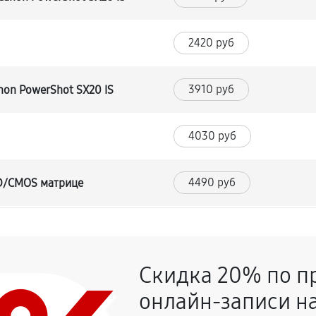
2420 руб
3910 руб
non PowerShot SX20 IS
4030 руб
4490 руб
CD/CMOS матрице
4370 руб
и
Скидка 20% по п
3800 руб
онлайн-записи на