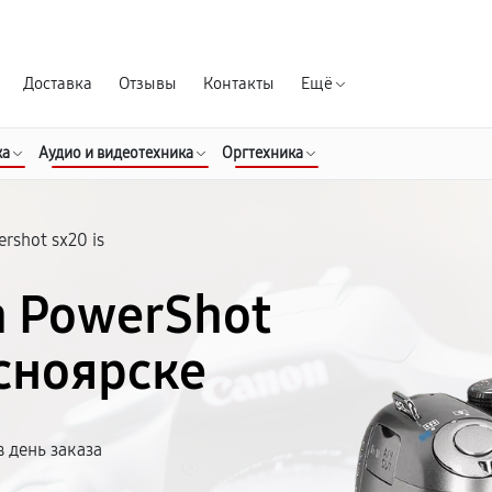
Гарантия д
Доставка
Отзывы
Контакты
Ещё
ка
Аудио и видеотехника
Оргтехника
rshot sx20 is
n PowerShot
асноярске
 день заказа