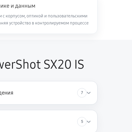
нике и данным
м с корпусом, оптикой и пользовательскими
аняя устройство в контролируемом процессе
erShot SX20 IS
дения
7
5