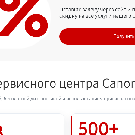
0%
2650 руб
n PowerShot SX20 IS
Оставьте заявку через сайт и
скидку на все услуги нашего 
2530 руб
on PowerShot SX20 IS
Получить
2880 руб
2530 руб
ервисного центра Cano
3110 руб
, бесплатной диагностикой и использованием оригинальных
3280 руб
500+
3110 руб
8