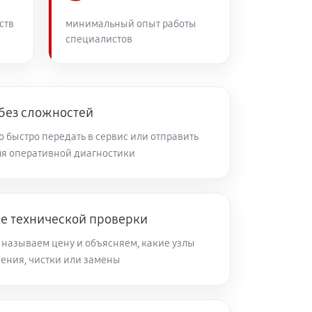
60 минут
Заказать
ств
минимальный опыт работы
специалистов
60 минут
Заказать
60 минут
Заказать
 без сложностей
 быстро передать в сервис или отправить
я оперативной диагностики
60 минут
Заказать
60 минут
Заказать
ле технической проверки
 называем цену и объясняем, какие узлы
60 минут
Заказать
ления, чистки или замены
60 минут
Заказать