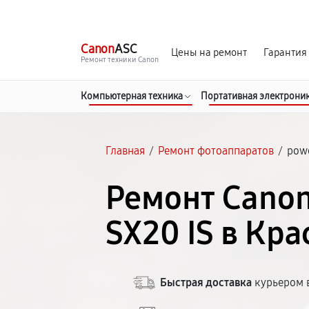
г. Красноярск
Ежедневно, с 10:00 до 20:00
Canon
ASC
Цены на ремонт
Гарантия
Ремонт техники Canon
Компьютерная техника
Портативная электрони
Главная
/
Ремонт фотоаппаратов
/
powe
Ремонт Cano
SX20 IS в Кр
Быстрая доставка
курьером в