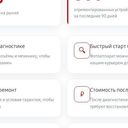
2420 руб
отремонтированных устрой
 на рынке
за последние 90 дней
2820 руб
PowerShot SX20 IS
2420 руб
иагностике
Быстрый старт
🔍
разъёмы и механику, чтобы
Фотоаппарат можно
 замен
3510 руб
нашим курьером дл
on PowerShot SX20 IS
1960 руб
werShot SX20 IS
 ремонт
Стоимость пос
₽
 и условия гарантии, чтобы
После диагностики
4030 руб
 Canon PowerShot SX20 IS
и
требуют восстанов
3340 руб
а Canon PowerShot SX20 IS