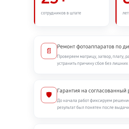
Замена задней панели
сотрудников в штате
лет
Замена линз фотоаппарата Canon 
Замена диска управления
Ремонт фотоаппаратов по д
📄
Проверяем матрицу, затвор, плату, 
устранить причину сбоя без лишних
Замена вспышки фотоаппарата Can
Юстировка фотоаппарата Canon Po
Гарантия на согласованный
🛡️
До начала работ фиксируем решение
Комплексная чистка фотоаппарата
результат был понятен после выдач
Программный ремонт фотоаппарат