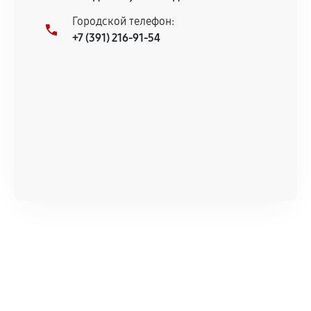
остается на стороне производителя или
Городской телефон:
продавца. За качество сторонних деталей
+7 (391) 216-91-54
сервисный центр ответственности не несет.