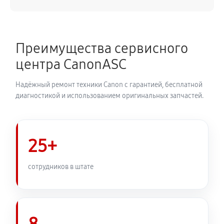
Замена материнской платы
3800 руб
60 минут
Преимущества сервисного
Замена затвора фотоаппарата Canon PowerShot
центра CanonASC
SX30 IS
2650 руб
60 минут
Надёжный ремонт техники Canon с гарантией, бесплатной
диагностикой и использованием оригинальных запчастей.
Замена корпуса фотоаппарата Canon PowerShot
SX30 IS
2530 руб
60 минут
25+
Замена контроллера питания
сотрудников в штате
2880 руб
60 минут
Замена дисплея (экрана)
2530 руб
60 минут