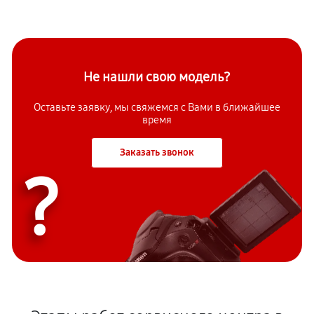
Не нашли свою модель?
Оставьте заявку, мы свяжемся с Вами в ближайшее
время
Заказать звонок
?