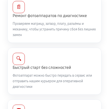
Замена диска управления
📄
2420 руб
60 минут
Ремонт фотоаппаратов по диагностике
Проверяем матрицу, затвор, плату, разъёмы и
Замена вспышки фотоаппарата Canon PowerShot
механику, чтобы устранить причину сбоя без лишних
SX30 IS
замен
3510 руб
60 минут
Юстировка фотоаппарата Canon PowerShot SX30 IS
🔍
1960 руб
60 минут
Быстрый старт без сложностей
Комплексная чистка фотоаппарата Canon
Фотоаппарат можно быстро передать в сервис или
PowerShot SX30 IS
отправить нашим курьером для оперативной
4030 руб
60 минут
диагностики
Программный ремонт фотоаппарата Canon
PowerShot SX30 IS