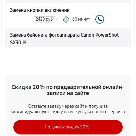
Замена кнопки включения
2420 руб
60 минут
Замена байонета фотоаппарата Canon PowerShot
SX30 IS
3910 руб
60 минут
Чистка CCD/CMOS матрицы
4030 руб
60 минут
Скидка 20% по предварительной онлайн-
Устранение битых пикселей на CCD/CMOS матрице
записи на сайте
4490 руб
60 минут
Оставьте заявку через сайт и получите
индивидуальную скидку на все услуги нашего сервиса
Замена платы отсека карты памяти
4370 руб
60 минут
Получить скидку 20%