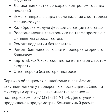
выдержек.
Расширенная гарантия
Деликатная чистка сенсора с контролем горячих
пикселей.
В некоторых случаях возможно оформление
Замена направляющих после падения с контролем
расширенной гарантии. Стоимость, сроки и
фланж-фокуса.
условия продления согласовываются отдельно и
Калибровка модуля фазовой детекции на стенде.
фиксируются в документах.
Восстановление электроники по термопрофилю с
финальным стресс-тестом.
Ремонт подсветки без засветов.
Ремонт башмака вспышки и проверка «горячего
Когда гарантия не действует
башмака».
карты SD/CF/CFexpress: чистка контактов с тестом
Нарушение правил эксплуатации,
скорости.
механические повреждения, попадание влаги,
Откат версии без потери настроек.
перегрев, коррозия.
Бережно обращаемся с шлейфами и разъёмами,
Самостоятельный ремонт или вмешательство
закупаем детали у проверенных поставщиков Canon и
третьих лиц.
фиксируем артикула. Цена известна заранее —
подтверждаем по +7 (391) 216-91-54. Для студий и
Естественный износ деталей, если иное не
продакшенов предусмотрен безналичный расчёт.
предусмотрено отдельно.