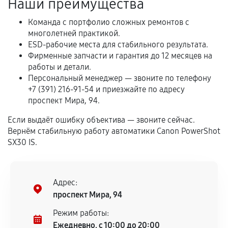
Наши преимущества
Обращение после окончания гарантийного
срока.
Команда с портфолио сложных ремонтов с
Программные сбои, если это не указано в
многолетней практикой.
отдельных условиях.
ESD-рабочие места для стабильного результата.
Фирменные запчасти и гарантия до 12 месяцев на
работы и детали.
Персональный менеджер — звоните по телефону
Если комплектующие куплены
+7 (391) 216-91-54 и приезжайте по адресу
самостоятельно
проспект Мира, 94.
Гарантия на выполненные работы может
Если выдаёт ошибку объектива — звоните сейчас.
Вернём стабильную работу автоматики Canon PowerShot
сохраняться полностью или частично, если
SX30 IS.
соблюдены следующие условия:
Предоставленные детали подходят по
техническим параметрам и не имеют внешних
дефектов.
Адрес:
проспект Мира, 94
Установка была выполнена нашим сервисным
центром.
Режим работы:
При этом гарантия на сами комплектующие
Ежедневно, с 10:00 до 20:00