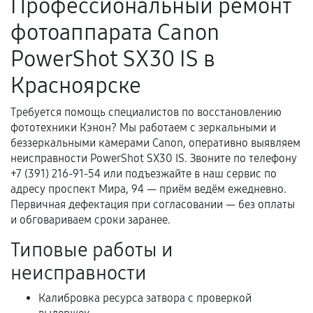
Профессиональный ремонт
Поломка установленной детали при
фотоаппарата Canon
нормальной эксплуатации в течение
гарантийного срока.
PowerShot SX30 IS в
Несоответствие комплектующей заявленным
Красноярске
техническим характеристикам.
Требуется помощь специалистов по восстановлению
фототехники Кэнон? Мы работаем с зеркальными и
Документы для подтверждения
беззеркальными камерами Canon, оперативно выявляем
гарантии
неисправности PowerShot SX30 IS. Звоните по телефону
+7 (391) 216-91-54 или подъезжайте в наш сервис по
Гарантийный талон.
адресу проспект Мира, 94 — приём ведём ежедневно.
Первичная дефектация при согласовании — без оплаты
Акт выполненных работ с датой, перечнем
и обговариваем сроки заранее.
услуг и сроком гарантии.
Типовые работы и
Документы на установленные комплектующие
и кассовый чек.
неисправности
Калибровка ресурса затвора с проверкой