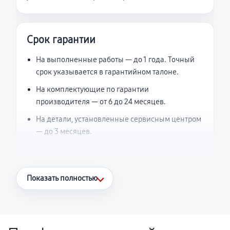
Срок гарантии
На выполненные работы — до 1 года. Точный
срок указывается в гарантийном талоне.
На комплектующие по гарантии
производителя — от 6 до 24 месяцев.
На детали, установленные сервисным центром
— до 3 месяцев.
Что считается гарантийным случаем
Показать полностью
Повторное возникновение неисправности,
напрямую связанной с выполненным
ремонтом.