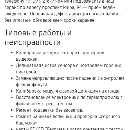
телефону +7 (391) 216-91-54 или подъезжайте в наш
Гарантийный талон.
сервис по адресу проспект Мира, 94 — приём ведём
ежедневно. Первичная дефектация при согласовании —
Акт выполненных работ с датой, перечнем
без оплаты и обговариваем сроки заранее.
услуг и сроком гарантии.
Типовые работы и
Документы на установленные комплектующие
и кассовый чек.
неисправности
Калибровка ресурса затвора с проверкой
выдержек.
Расширенная гарантия
Деликатная чистка сенсора с контролем горячих
пикселей.
В некоторых случаях возможно оформление
Замена направляющих после падения с контролем
расширенной гарантии. Стоимость, сроки и
фланж-фокуса.
условия продления согласовываются отдельно и
Калибровка модуля фазовой детекции на стенде.
фиксируются в документах.
Восстановление электроники по термопрофилю с
финальным стресс-тестом.
Ремонт подсветки без засветов.
Ремонт башмака вспышки и проверка «горячего
Когда гарантия не действует
башмака».
карты SD/CF/CFexpress: чистка контактов с тестом