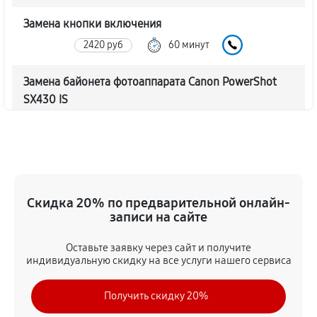
Замена кнопки включения
2420 руб
60 минут
Замена байонета фотоаппарата Canon PowerShot
SX430 IS
3910 руб
60 минут
Чистка CCD/CMOS матрицы
4030 руб
60 минут
Скидка 20% по предварительной онлайн-
Устранение битых пикселей на CCD/CMOS матрице
записи на сайте
4490 руб
60 минут
Оставьте заявку через сайт и получите
индивидуальную скидку на все услуги нашего сервиса
Замена платы отсека карты памяти
4370 руб
60 минут
Получить скидку 20%