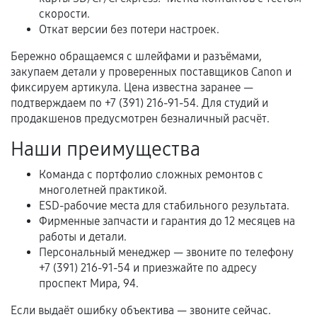
Нарушение правил эксплуатации,
скорости.
механические повреждения, попадание влаги,
Откат версии без потери настроек.
перегрев, коррозия.
Бережно обращаемся с шлейфами и разъёмами,
Самостоятельный ремонт или вмешательство
закупаем детали у проверенных поставщиков Canon и
третьих лиц.
фиксируем артикула. Цена известна заранее —
подтверждаем по +7 (391) 216-91-54. Для студий и
Естественный износ деталей, если иное не
продакшенов предусмотрен безналичный расчёт.
предусмотрено отдельно.
Наши преимущества
Обращение после окончания гарантийного
срока.
Команда с портфолио сложных ремонтов с
Программные сбои, если это не указано в
многолетней практикой.
отдельных условиях.
ESD-рабочие места для стабильного результата.
Фирменные запчасти и гарантия до 12 месяцев на
работы и детали.
Персональный менеджер — звоните по телефону
Если комплектующие куплены
+7 (391) 216-91-54 и приезжайте по адресу
самостоятельно
проспект Мира, 94.
Гарантия на выполненные работы может
Если выдаёт ошибку объектива — звоните сейчас.