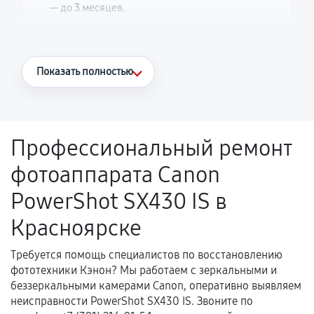
— до 3 месяцев.
Что считается гарантийным случаем
Показать полностью
Повторное возникновение неисправности,
напрямую связанной с выполненным
ремонтом.
Профессиональный ремонт
Поломка установленной детали при
фотоаппарата Canon
нормальной эксплуатации в течение
гарантийного срока.
PowerShot SX430 IS в
Несоответствие комплектующей заявленным
Красноярске
техническим характеристикам.
Требуется помощь специалистов по восстановлению
фототехники Кэнон? Мы работаем с зеркальными и
Документы для подтверждения
беззеркальными камерами Canon, оперативно выявляем
гарантии
неисправности PowerShot SX430 IS. Звоните по