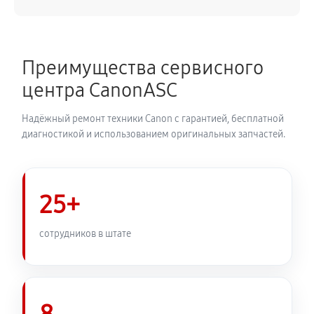
Замена материнской платы
3800 руб
60 минут
Преимущества сервисного
Замена затвора фотоаппарата Canon PowerShot
центра CanonASC
SX430 IS
2650 руб
60 минут
Надёжный ремонт техники Canon с гарантией, бесплатной
диагностикой и использованием оригинальных запчастей.
Замена корпуса фотоаппарата Canon PowerShot
SX430 IS
2530 руб
60 минут
25+
Замена контроллера питания
сотрудников в штате
2880 руб
60 минут
Замена дисплея (экрана)
2530 руб
60 минут