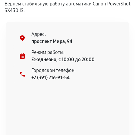
Вернём стабильную работу автоматики Canon PowerShot
сохраняться полностью или частично, если
SX430 IS.
соблюдены следующие условия:
Предоставленные детали подходят по
техническим параметрам и не имеют внешних
дефектов.
Адрес:
проспект Мира, 94
Установка была выполнена нашим сервисным
центром.
Режим работы:
При этом гарантия на сами комплектующие
Ежедневно, с 10:00 до 20:00
остается на стороне производителя или
Городской телефон:
продавца. За качество сторонних деталей
+7 (391) 216-91-54
сервисный центр ответственности не несет.