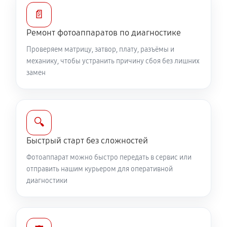
Замена диска управления
📄
2420 руб
60 минут
Ремонт фотоаппаратов по диагностике
Проверяем матрицу, затвор, плату, разъёмы и
Замена вспышки фотоаппарата Canon PowerShot
механику, чтобы устранить причину сбоя без лишних
SX430 IS
замен
3510 руб
60 минут
Юстировка фотоаппарата Canon PowerShot SX430
IS
🔍
1960 руб
60 минут
Быстрый старт без сложностей
Фотоаппарат можно быстро передать в сервис или
Комплексная чистка фотоаппарата Canon
отправить нашим курьером для оперативной
PowerShot SX430 IS
диагностики
4030 руб
60 минут
Программный ремонт фотоаппарата Canon
PowerShot SX430 IS