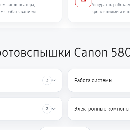
ом конденсатора,
Аккуратно работае
ым срабатыванием
креплениями и вн
отовспышки Canon 580E
Работа системы
3
Электронные компоне
2