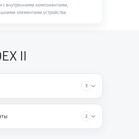
м с внутренними компонентами,
ешними элементами устройства
X II
3
нты
2