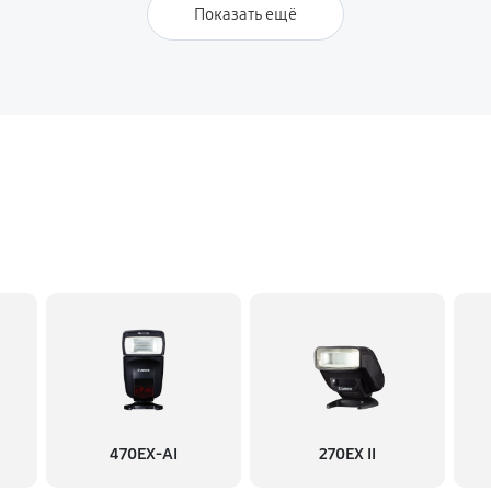
Показать ещё
470EX-AI
270EX II