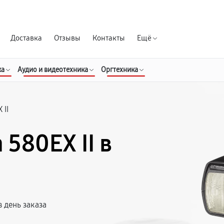
Гарантия д
Доставка
Отзывы
Контакты
Ещё
ка
Аудио и видеотехника
Оргтехника
 II
580EX II в
 день заказа