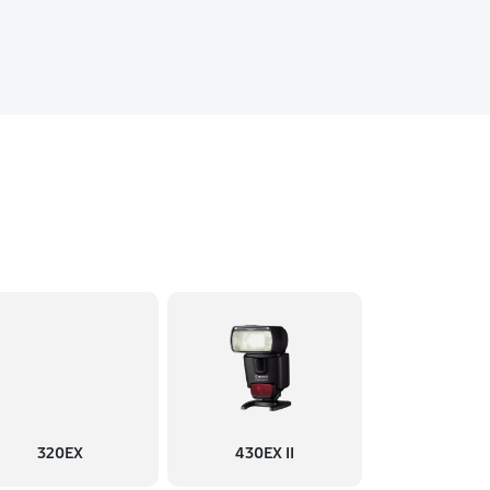
320EX
430EX II