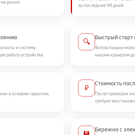
 на рынке
за последние 90 дней
тоянию
Быстрый старт
🔍
онтакты и систему
Фотовспышку можно
ую работу устройства
нашим курьером дл
Стоимость посл
₽
ие и условия гарантии,
После проверки на
м
требуют восстанов
Бережно с эле
💾