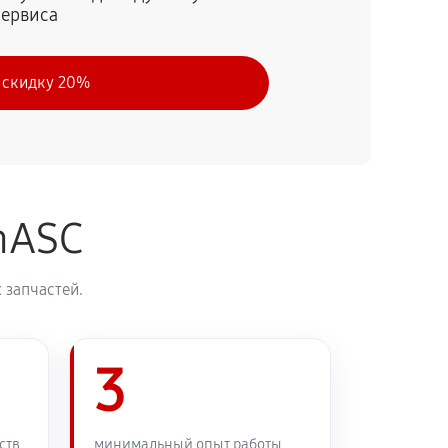
сервиса
 скидку 20%
nASC
 запчастей.
3
ств
минимальный опыт работы