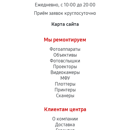
остается на стороне производителя или
Ежедневно, с 10:00 до 20:00
продавца. За качество сторонних деталей
Приём заявок круглосуточно
сервисный центр ответственности не несет.
Карта сайта
Мы ремонтируем
Фотоаппараты
Объективы
Фотовспышки
Проекторы
Видеокамеры
МФУ
Плоттеры
Принтеры
Сканеры
Клиентам центра
О компании
Доставка