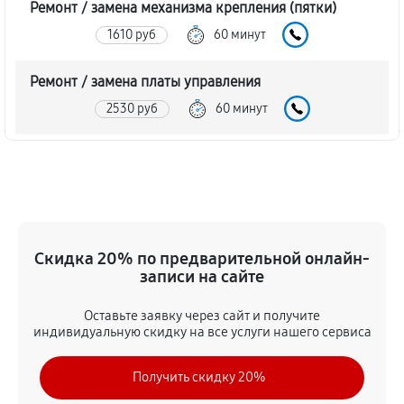
Ремонт / замена механизма крепления (пятки)
1610 руб
60 минут
Ремонт / замена платы управления
2530 руб
60 минут
Замена / ремонт инфракрасного датчика
2300 руб
60 минут
Ремонт крышки батарейного отсека
Скидка 20% по предварительной онлайн-
2070 руб
60 минут
записи на сайте
Замена ультразвукового мотора
Оставьте заявку через сайт и получите
2070 руб
60 минут
индивидуальную скидку на все услуги нашего сервиса
Получить скидку 20%