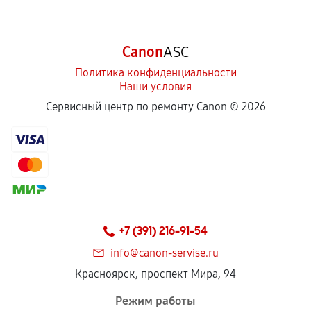
срока.
Программные сбои, если это не указано в
Canon
ASC
отдельных условиях.
Политика конфиденциальности
Наши условия
Если комплектующие куплены
Сервисный центр по ремонту Canon ©
2026
самостоятельно
Гарантия на выполненные работы может
сохраняться полностью или частично, если
соблюдены следующие условия:
Предоставленные детали подходят по
техническим параметрам и не имеют внешних
+7 (391) 216-91-54
дефектов.
info@canon-servise.ru
Установка была выполнена нашим сервисным
Красноярск, проспект Мира, 94
центром.
При этом гарантия на сами комплектующие
Режим работы