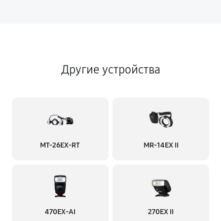
Другие устройства
MT-26EX-RT
MR-14EX II
470EX-AI
270EX II