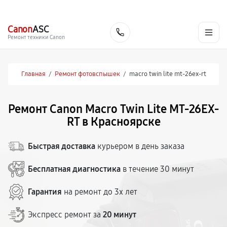
г. Красноярск
Ежедневно, с 10:00 до 20:00
+7 (391) 216-91-54
Canon
ASC
Заказать
Ремонт техники Canon
Главная
/
Ремонт фотовспышек
/
macro twin lite mt-26ex-rt
Ремонт Canon Macro Twin Lite MT-26EX-
RT в Красноярске
Быстрая доставка
курьером в день заказа
Бесплатная диагностика
в течение 30 минут
Гарантия
на ремонт до 3х лет
Экспресс ремонт за
20 минут