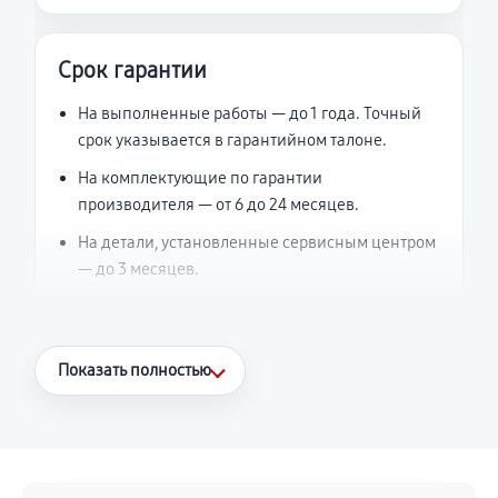
Срок гарантии
На выполненные работы — до 1 года. Точный
срок указывается в гарантийном талоне.
На комплектующие по гарантии
производителя — от 6 до 24 месяцев.
На детали, установленные сервисным центром
— до 3 месяцев.
Что считается гарантийным случаем
Показать полностью
Повторное возникновение неисправности,
напрямую связанной с выполненным
ремонтом.
Поломка установленной детали при