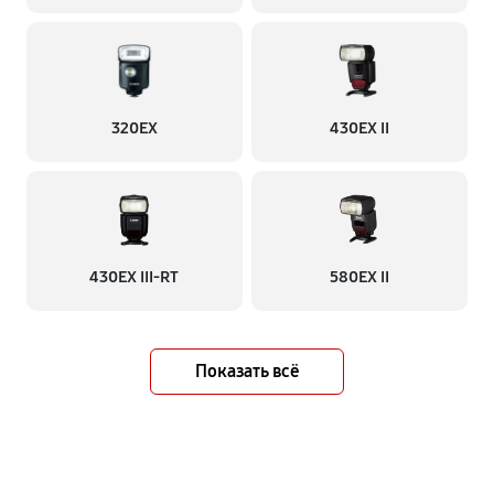
320EX
430EX II
430EX III-RT
580EX II
Показать всё