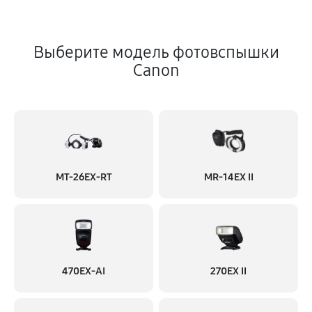
Выберите модель фотовспышки
Canon
MT-26EX-RT
MR-14EX II
470EX-AI
270EX II