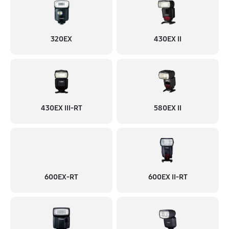
320EX
430EX II
430EX III-RT
580EX II
600EX-RT
600EX II-RT