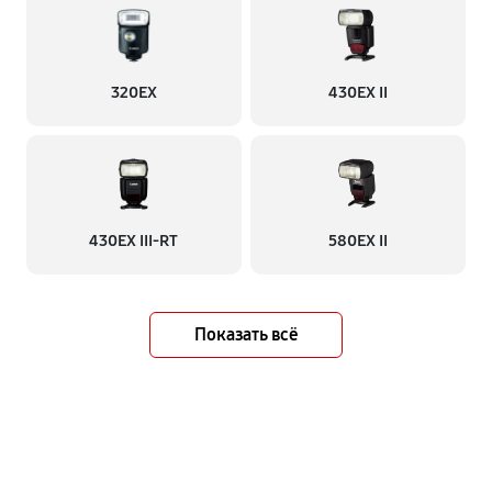
320EX
430EX II
430EX III-RT
580EX II
Показать всё