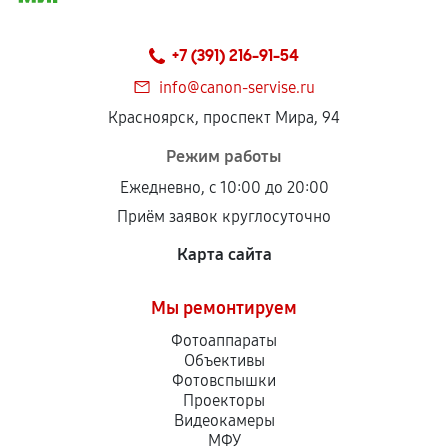
Предоставленные детали подходят по
техническим параметрам и не имеют внешних
+7 (391) 216-91-54
дефектов.
info@canon-servise.ru
Установка была выполнена нашим сервисным
Красноярск, проспект Мира, 94
центром.
При этом гарантия на сами комплектующие
Режим работы
остается на стороне производителя или
Ежедневно, с 10:00 до 20:00
продавца. За качество сторонних деталей
Приём заявок круглосуточно
сервисный центр ответственности не несет.
Карта сайта
Мы ремонтируем
Фотоаппараты
Объективы
Фотовспышки
Проекторы
Видеокамеры
МФУ