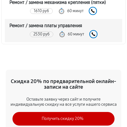
Ремонт / замена механизма крепления (пятки)
1610 руб
60 минут
Ремонт / замена платы управления
2530 руб
60 минут
Замена / ремонт инфракрасного датчика
2300 руб
60 минут
Ремонт крышки батарейного отсека
Скидка 20% по предварительной онлайн-
2070 руб
60 минут
записи на сайте
Замена ультразвукового мотора
Оставьте заявку через сайт и получите
2070 руб
60 минут
индивидуальную скидку на все услуги нашего сервиса
Получить скидку 20%