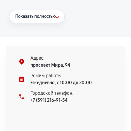
Что считается гарантийным случаем
Показать полностью
Повторное возникновение неисправности,
напрямую связанной с выполненным
ремонтом.
Поломка установленной детали при
нормальной эксплуатации в течение
Адрес:
гарантийного срока.
проспект Мира, 94
Несоответствие комплектующей заявленным
Режим работы:
техническим характеристикам.
Ежедневно, с 10:00 до 20:00
Городской телефон:
+7 (391) 216-91-54
Документы для подтверждения
гарантии
Гарантийный талон.