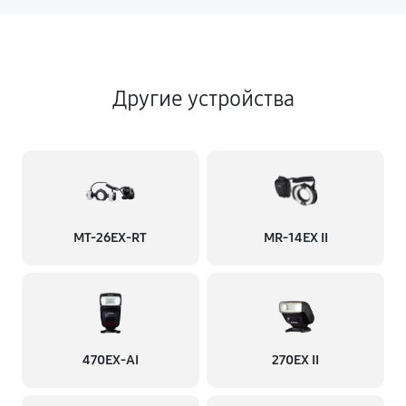
Другие устройства
MT-26EX-RT
MR-14EX II
470EX-AI
270EX II