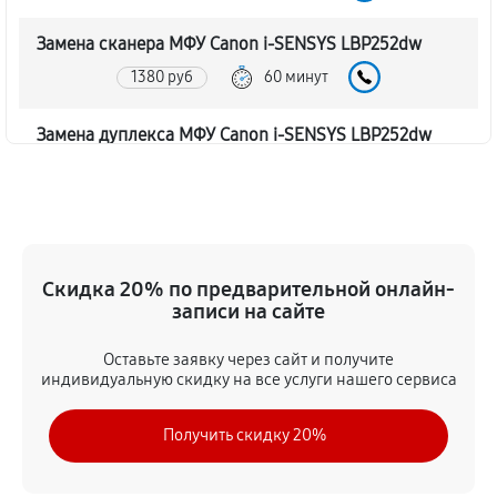
Замена сканера МФУ Canon i-SENSYS LBP252dw
1380 руб
60 минут
Замена дуплекса МФУ Canon i-SENSYS LBP252dw
1040 руб
60 минут
Замена вала МФУ Canon i-SENSYS LBP252dw
1730 руб
60 минут
Скидка 20% по предварительной онлайн-
записи на сайте
Замена тормозной площадки
1380 руб
60 минут
Оставьте заявку через сайт и получите
индивидуальную скидку на все услуги нашего сервиса
Замена Wi-Fi МФУ Canon i-SENSYS LBP252dw
Получить скидку 20%
2070 руб
60 минут