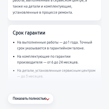
работы, выполненные в сервисном центре, а
также на детали и комплектующие,
установленные в процессе ремонта.
Срок гарантии
На выполненные работы — до 1 года. Точный
срок указывается в гарантийном талоне.
На комплектующие по гарантии
производителя — от 6 до 24 месяцев.
На детали, установленные сервисным центром
— до 3 месяцев.
Что считается гарантийным случаем
Показать полностью
Повторное возникновение неисправности,