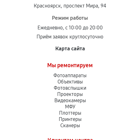
Установка была выполнена нашим сервисным
Красноярск, проспект Мира, 94
центром.
При этом гарантия на сами комплектующие
Режим работы
остается на стороне производителя или
Ежедневно, с 10:00 до 20:00
продавца. За качество сторонних деталей
Приём заявок круглосуточно
сервисный центр ответственности не несет.
Карта сайта
Мы ремонтируем
Фотоаппараты
Объективы
Фотовспышки
Проекторы
Видеокамеры
МФУ
Плоттеры
Принтеры
Сканеры