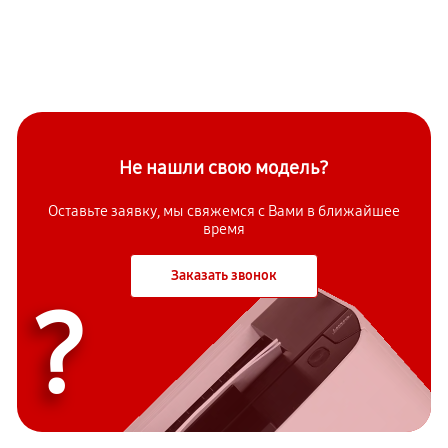
Не нашли свою модель?
Оставьте заявку, мы свяжемся с Вами в ближайшее
время
Заказать звонок
?