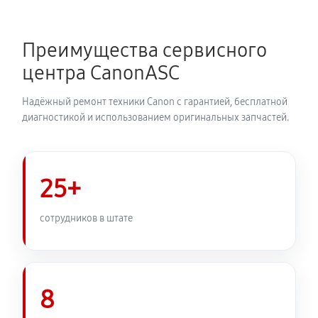
Замена каретки МФУ Canon i-SENSYS LBP252dw
920 руб
60 минут
Преимущества сервисного
Замена печатной головки
центра CanonASC
1730 руб
60 минут
Надёжный ремонт техники Canon с гарантией, бесплатной
Замена печки МФУ Canon i-SENSYS LBP252dw
диагностикой и использованием оригинальных запчастей.
2880 руб
60 минут
Замена термопленки МФУ Canon i-SENSYS
25+
LBP252dw
2530 руб
60 минут
сотрудников в штате
8