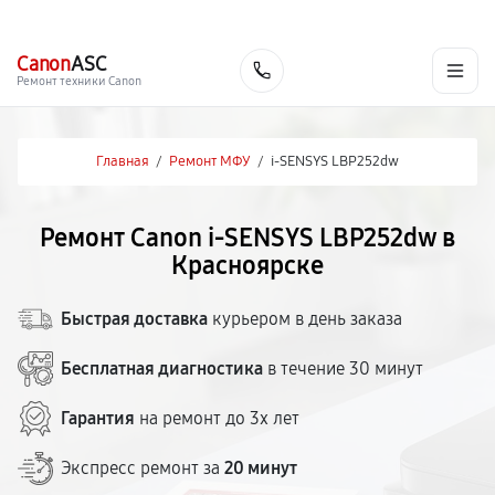
г. Красноярск
Ежедневно, с 10:00 до 20:00
+7 (391) 216-91-54
Canon
ASC
Заказать
Ремонт техники Canon
Главная
/
Ремонт МФУ
/
i-SENSYS LBP252dw
Ремонт Canon i-SENSYS LBP252dw в
Красноярске
Быстрая доставка
курьером в день заказа
Бесплатная диагностика
в течение 30 минут
Гарантия
на ремонт до 3х лет
Экспресс ремонт за
20 минут