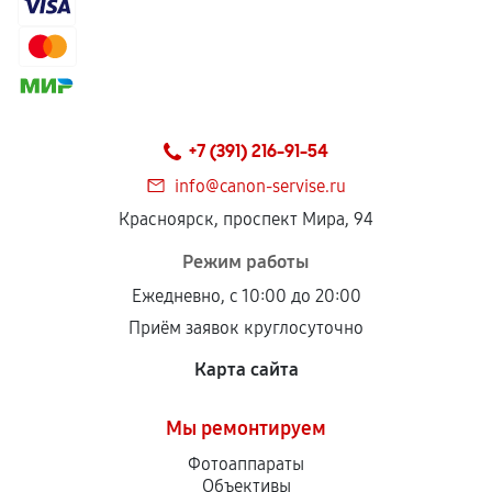
Гарантия на выполненные работы может
сохраняться полностью или частично, если
соблюдены следующие условия:
Предоставленные детали подходят по
техническим параметрам и не имеют внешних
+7 (391) 216-91-54
дефектов.
info@canon-servise.ru
Установка была выполнена нашим сервисным
Красноярск, проспект Мира, 94
центром.
При этом гарантия на сами комплектующие
Режим работы
остается на стороне производителя или
Ежедневно, с 10:00 до 20:00
продавца. За качество сторонних деталей
Приём заявок круглосуточно
сервисный центр ответственности не несет.
Карта сайта
Мы ремонтируем
Фотоаппараты
Объективы