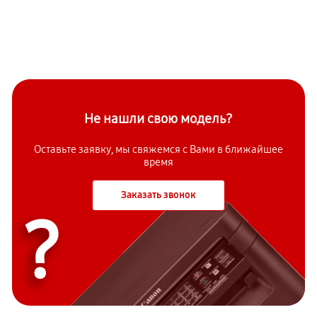
Не нашли свою модель?
Оставьте заявку, мы свяжемся с Вами в ближайшее
время
Заказать звонок
?