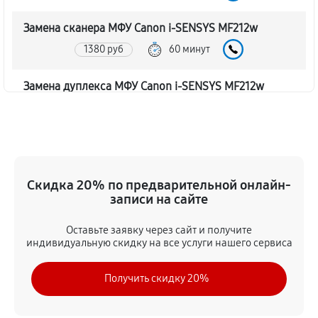
Замена сканера МФУ Canon i-SENSYS MF212w
1380 руб
60 минут
Замена дуплекса МФУ Canon i-SENSYS MF212w
1040 руб
60 минут
Замена вала МФУ Canon i-SENSYS MF212w
1730 руб
60 минут
Скидка 20% по предварительной онлайн-
записи на сайте
Замена тормозной площадки
1380 руб
60 минут
Оставьте заявку через сайт и получите
индивидуальную скидку на все услуги нашего сервиса
Замена Wi-Fi МФУ Canon i-SENSYS MF212w
Получить скидку 20%
2070 руб
60 минут