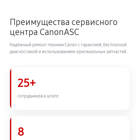
Замена каретки МФУ Canon i-SENSYS MF212w
920 руб
60 минут
Преимущества сервисного
Замена печатной головки
центра CanonASC
1730 руб
60 минут
Надёжный ремонт техники Canon с гарантией, бесплатной
Замена печки МФУ Canon i-SENSYS MF212w
диагностикой и использованием оригинальных запчастей.
2880 руб
60 минут
Замена термопленки МФУ Canon i-SENSYS MF212w
25+
2530 руб
60 минут
сотрудников в штате
8