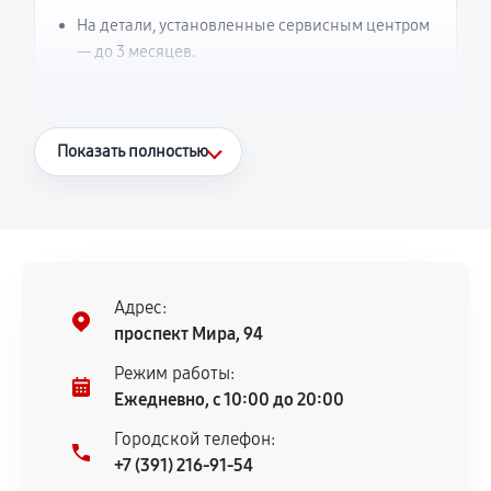
На детали, установленные сервисным центром
— до 3 месяцев.
Что считается гарантийным случаем
Показать полностью
Повторное возникновение неисправности,
напрямую связанной с выполненным
ремонтом.
Поломка установленной детали при
нормальной эксплуатации в течение
Адрес:
гарантийного срока.
проспект Мира, 94
Несоответствие комплектующей заявленным
Режим работы:
техническим характеристикам.
Ежедневно, с 10:00 до 20:00
Городской телефон:
+7 (391) 216-91-54
Документы для подтверждения