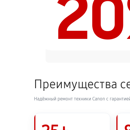
2
Замена каретки МФУ Canon i-SEN
Замена печатной головки
Замена печки МФУ Canon i-SENSY
Замена термопленки МФУ Canon i
Преимущества с
Надёжный ремонт техники Canon с гарантией