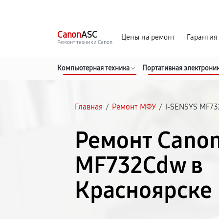
г. Красноярск
Ежедневно, с 10:00 до 20:00
Canon
ASC
Цены на ремонт
Гарантия
Ремонт техники Canon
Компьютерная техника
Портативная электрони
Главная
/
Ремонт МФУ
/
i-SENSYS MF7
Ремонт Canon
MF732Cdw в
Красноярске