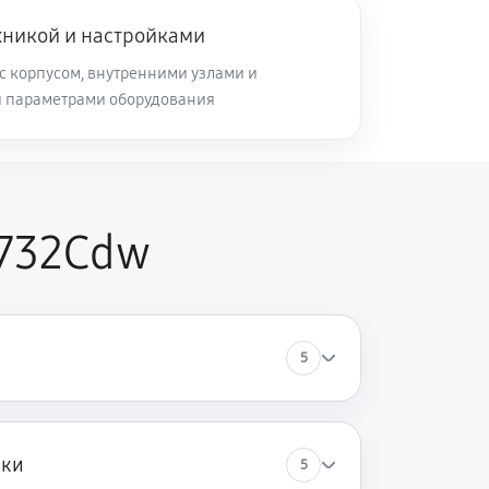
хникой и настройками
с корпусом, внутренними узлами и
и параметрами оборудования
F732Cdw
5
ики
5