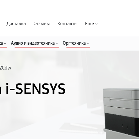
Гарантия д
Доставка
Отзывы
Контакты
Ещё
ка
Аудио и видеотехника
Оргтехника
32Cdw
 i-SENSYS