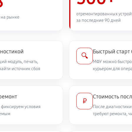
8
отремонтированных устрой
 на рынке
за последние 90 дней
гностикой
Быстрый старт
🔍
ий модуль, печать,
МФУ можно быстро 
найти источник сбоя
курьером для опер
 ремонт
Стоимость посл
₽
и фиксируем условия
После диагностики
уемым
требуют ремонта, 