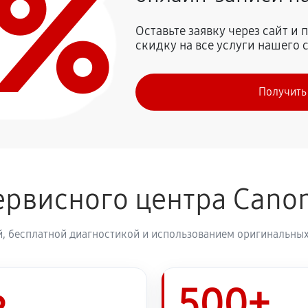
0%
920 руб
SYS MF732Cdw
Оставьте заявку через сайт и
скидку на все услуги нашего 
1730 руб
Получить
2880 руб
S MF732Cdw
2530 руб
-SENSYS MF732Cdw
ервисного центра Cano
, бесплатной диагностикой и использованием оригинальных
500+