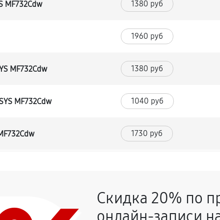
1380 руб
YS MF732Cdw
1960 руб
1380 руб
SYS MF732Cdw
1040 руб
NSYS MF732Cdw
1730 руб
 MF732Cdw
1380 руб
Скидка 20% по п
2070 руб
 MF732Cdw
онлайн-записи на