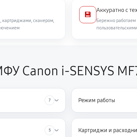
Аккуратно с те
💾
, картриджами, сканером,
Бережно работаем 
лючением
пользовательским
МФУ Canon i-SENSYS M
Режим работы
7
Картриджи и расходн
5