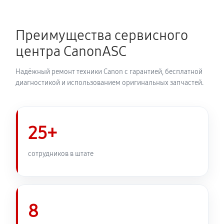
Замена каретки МФУ Canon imageRUNNER 2202N
920 руб
60 минут
Преимущества сервисного
Замена печатной головки
центра CanonASC
1730 руб
60 минут
Надёжный ремонт техники Canon с гарантией, бесплатной
Замена печки МФУ Canon imageRUNNER 2202N
диагностикой и использованием оригинальных запчастей.
2880 руб
60 минут
Замена термопленки МФУ Canon imageRUNNER
25+
2202N
2530 руб
60 минут
сотрудников в штате
8