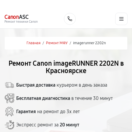
г. Красноярск
Ежедневно, с 10:00 до 20:00
+7 (391) 216-91-54
Canon
ASC
Заказать
Ремонт техники Canon
Главная
/
Ремонт МФУ
/
imagerunner 2202n
Ремонт Canon imageRUNNER 2202N в
Красноярске
Быстрая доставка
курьером в день заказа
Бесплатная диагностика
в течение 30 минут
Гарантия
на ремонт до 3х лет
Экспресс ремонт за
20 минут