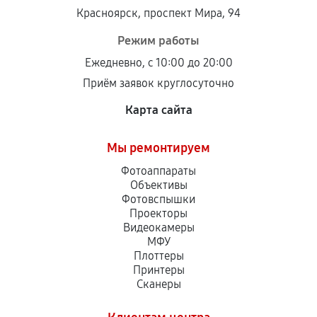
Установка была выполнена нашим сервисным
Красноярск, проспект Мира, 94
центром.
При этом гарантия на сами комплектующие
Режим работы
остается на стороне производителя или
Ежедневно, с 10:00 до 20:00
продавца. За качество сторонних деталей
Приём заявок круглосуточно
сервисный центр ответственности не несет.
Карта сайта
Мы ремонтируем
Фотоаппараты
Объективы
Фотовспышки
Проекторы
Видеокамеры
МФУ
Плоттеры
Принтеры
Сканеры