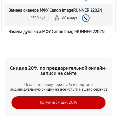
Замена сканера МФУ Canon imageRUNNER 2202N
1380 руб
60 минут
Замена дуплекса МФУ Canon imageRUNNER 2202N
1040 руб
60 минут
Замена вала МФУ Canon imageRUNNER 2202N
1730 руб
60 минут
Скидка 20% по предварительной онлайн-
записи на сайте
Замена тормозной площадки
1380 руб
60 минут
Оставьте заявку через сайт и получите
индивидуальную скидку на все услуги нашего сервиса
Замена Wi-Fi МФУ Canon imageRUNNER 2202N
Получить скидку 20%
2070 руб
60 минут