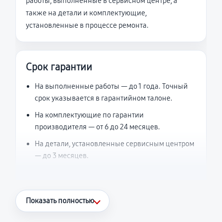
работы, выполненные в сервисном центре, а
также на детали и комплектующие,
установленные в процессе ремонта.
Срок гарантии
На выполненные работы — до 1 года. Точный
срок указывается в гарантийном талоне.
На комплектующие по гарантии
производителя — от 6 до 24 месяцев.
На детали, установленные сервисным центром
— до 3 месяцев.
Что считается гарантийным случаем
Показать полностью
Повторное возникновение неисправности,