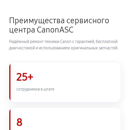
Замена каретки МФУ Canon imageRUNNER 2525i
920 руб
60 минут
Преимущества сервисного
Замена печатной головки
центра CanonASC
1730 руб
60 минут
Надёжный ремонт техники Canon с гарантией, бесплатной
Замена печки МФУ Canon imageRUNNER 2525i
диагностикой и использованием оригинальных запчастей.
2880 руб
60 минут
Замена термопленки МФУ Canon imageRUNNER
25+
2525i
2530 руб
60 минут
сотрудников в штате
8