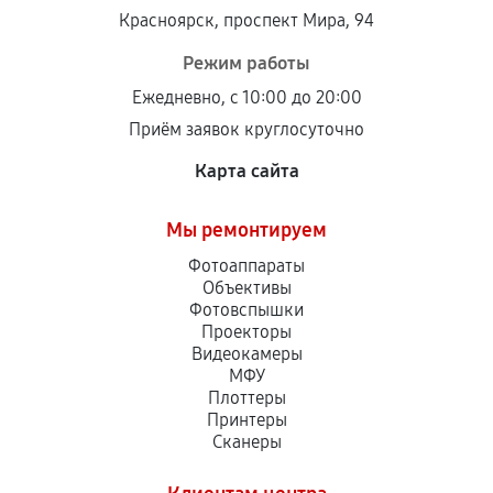
Установка была выполнена нашим сервисным
Красноярск, проспект Мира, 94
центром.
При этом гарантия на сами комплектующие
Режим работы
остается на стороне производителя или
Ежедневно, с 10:00 до 20:00
продавца. За качество сторонних деталей
Приём заявок круглосуточно
сервисный центр ответственности не несет.
Карта сайта
Мы ремонтируем
Фотоаппараты
Объективы
Фотовспышки
Проекторы
Видеокамеры
МФУ
Плоттеры
Принтеры
Сканеры