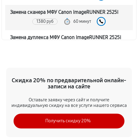
Замена сканера МФУ Canon imageRUNNER 2525i
1380 руб
60 минут
Замена дуплекса МФУ Canon imageRUNNER 2525i
1040 руб
60 минут
Замена вала МФУ Canon imageRUNNER 2525i
1730 руб
60 минут
Скидка 20% по предварительной онлайн-
записи на сайте
Замена тормозной площадки
1380 руб
60 минут
Оставьте заявку через сайт и получите
индивидуальную скидку на все услуги нашего сервиса
Замена Wi-Fi МФУ Canon imageRUNNER 2525i
Получить скидку 20%
2070 руб
60 минут