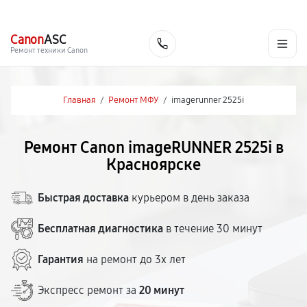
г. Красноярск
Ежедневно, с 10:00 до 20:00
+7 (391) 216-91-54
Canon
ASC
Заказать
Ремонт техники Canon
Главная
/
Ремонт МФУ
/
imagerunner 2525i
Ремонт Canon imageRUNNER 2525i в
Красноярске
Быстрая доставка
курьером в день заказа
Бесплатная диагностика
в течение 30 минут
Гарантия
на ремонт до 3х лет
Экспресс ремонт за
20 минут