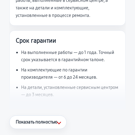
работы, выполненные в сервисном центре, а
также на детали и комплектующие,
установленные в процессе ремонта.
Срок гарантии
На выполненные работы — до 1 года. Точный
срок указывается в гарантийном талоне.
На комплектующие по гарантии
производителя — от 6 до 24 месяцев.
На детали, установленные сервисным центром
— до 3 месяцев.
Что считается гарантийным случаем
Показать полностью
Повторное возникновение неисправности,