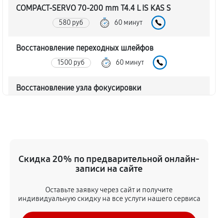
COMPACT-SERVO 70-200 mm T4.4 L IS KAS S
580 руб
60 минут
Восстановление переходных шлейфов
1500 руб
60 минут
Восстановление узла фокусировки
460 руб
60 минут
Ремонт диафрагмы объектива Canon CN-E
COMPACT-SERVO 70-200 mm T4.4 L IS KAS S
920 руб
60 минут
Скидка 20% по предварительной онлайн-
записи на сайте
Восстановление после попадания влаги
Оставьте заявку через сайт и получите
1730 руб
60 минут
индивидуальную скидку на все услуги нашего сервиса