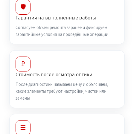
🛡️
Ремонт кольца зуммирования
Гарантия на выполненные работы
460 руб
60 минут
Согласуем объём ремонта заранее и фиксируем
гарантийные условия на проведённые операции
Разблокировка заклинивания
630 руб
60 минут
Протяжка соединений трансфокатора
₽
1320 руб
60 минут
Стоимость после осмотра оптики
После диагностики называем цену и объясняем,
Замена светофильтра объектива Canon CN-E
какие элементы требуют настройки, чистки или
COMPACT-SERVO 70-200 mm T4.4 L IS KAS S
замены
1040 руб
60 минут
☰