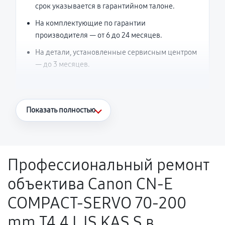
срок указывается в гарантийном талоне.
На комплектующие по гарантии
производителя — от 6 до 24 месяцев.
На детали, установленные сервисным центром
— до 3 месяцев.
Что считается гарантийным случаем
Показать полностью
Повторное возникновение неисправности,
напрямую связанной с выполненным
ремонтом.
Профессиональный ремонт
Поломка установленной детали при
объектива Canon CN-E
нормальной эксплуатации в течение
гарантийного срока.
COMPACT-SERVO 70-200
Несоответствие комплектующей заявленным
mm T4.4 L IS KAS S в
техническим характеристикам.