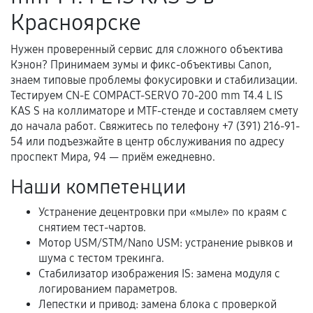
Красноярске
Нужен проверенный сервис для сложного объектива
Документы для подтверждения
Кэнон? Принимаем зумы и фикс-объективы Canon,
гарантии
знаем типовые проблемы фокусировки и стабилизации.
Тестируем CN-E COMPACT-SERVO 70-200 mm T4.4 L IS
Гарантийный талон.
KAS S на коллиматоре и MTF-стенде и составляем смету
Акт выполненных работ с датой, перечнем
до начала работ. Свяжитесь по телефону +7 (391) 216-91-
услуг и сроком гарантии.
54 или подъезжайте в центр обслуживания по адресу
проспект Мира, 94 — приём ежедневно.
Документы на установленные комплектующие
и кассовый чек.
Наши компетенции
Устранение децентровки при «мыле» по краям с
снятием тест-чартов.
Расширенная гарантия
Мотор USM/STM/Nano USM: устранение рывков и
шума с тестом трекинга.
В некоторых случаях возможно оформление
Стабилизатор изображения IS: замена модуля с
расширенной гарантии. Стоимость, сроки и
логированием параметров.
условия продления согласовываются отдельно и
Лепестки и привод: замена блока с проверкой