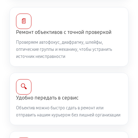
1380 руб
60 минут
Устранение механических повреждений
📄
1040 руб
60 минут
Ремонт объективов с точной проверкой
Ремонт электроники объектива Canon CN-E
Проверяем автофокус, диафрагму, шлейфы,
COMPACT-SERVO 70-200 mm T4.4 L IS KAS S
оптические группы и механику, чтобы устранить
источник неисправности
1040 руб
60 минут
Ремонт шлейфа оптического стабилизатора
690 руб
60 минут
🔍
Удобно передать в сервис
Ремонт передней линзы объектива
Объектив можно быстро сдать в ремонт или
920 руб
60 минут
отправить нашим курьером без лишней организации
Ремонт механических узлов
2190 руб
60 минут