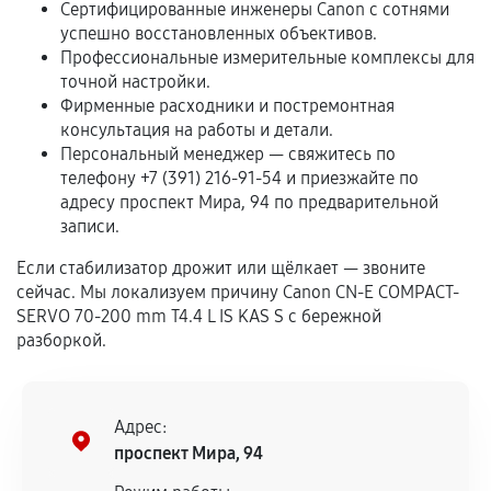
Сертифицированные инженеры Canon с сотнями
успешно восстановленных объективов.
Если комплектующие куплены
Профессиональные измерительные комплексы для
самостоятельно
точной настройки.
Фирменные расходники и постремонтная
Гарантия на выполненные работы может
консультация на работы и детали.
сохраняться полностью или частично, если
Персональный менеджер — свяжитесь по
соблюдены следующие условия:
телефону +7 (391) 216-91-54 и приезжайте по
Предоставленные детали подходят по
адресу проспект Мира, 94 по предварительной
техническим параметрам и не имеют внешних
записи.
дефектов.
Если стабилизатор дрожит или щёлкает — звоните
Установка была выполнена нашим сервисным
сейчас. Мы локализуем причину Canon CN-E COMPACT-
центром.
SERVO 70-200 mm T4.4 L IS KAS S с бережной
разборкой.
При этом гарантия на сами комплектующие
остается на стороне производителя или
продавца. За качество сторонних деталей
сервисный центр ответственности не несет.
Адрес:
проспект Мира, 94