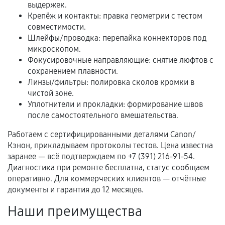
фиксируются в документах.
выдержек.
Крепёж и контакты: правка геометрии с тестом
совместимости.
Шлейфы/проводка: перепайка коннекторов под
Когда гарантия не действует
микроскопом.
Фокусировочные направляющие: снятие люфтов с
Нарушение правил эксплуатации,
сохранением плавности.
механические повреждения, попадание влаги,
Линзы/фильтры: полировка сколов кромки в
перегрев, коррозия.
чистой зоне.
Уплотнители и прокладки: формирование швов
Самостоятельный ремонт или вмешательство
после самостоятельного вмешательства.
третьих лиц.
Естественный износ деталей, если иное не
Работаем с сертифицированными деталями Canon/
Кэнон, прикладываем протоколы тестов. Цена известна
предусмотрено отдельно.
заранее — всё подтверждаем по +7 (391) 216-91-54.
Обращение после окончания гарантийного
Диагностика при ремонте бесплатна, статус сообщаем
срока.
оперативно. Для коммерческих клиентов — отчётные
документы и гарантия до 12 месяцев.
Программные сбои, если это не указано в
отдельных условиях.
Наши преимущества