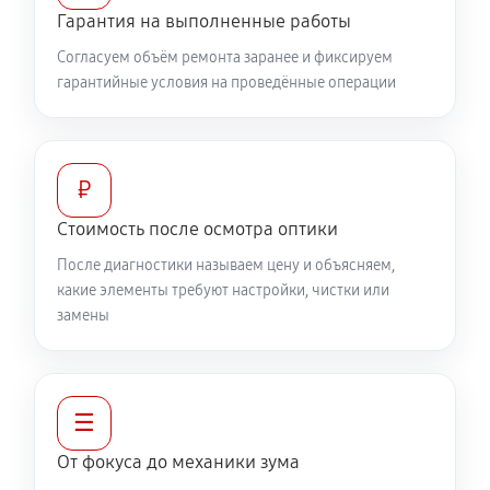
Гарантия на выполненные работы
460 руб
60 минут
Согласуем объём ремонта заранее и фиксируем
гарантийные условия на проведённые операции
Разблокировка заклинивания
630 руб
60 минут
Протяжка соединений трансфокатора
₽
1320 руб
60 минут
Стоимость после осмотра оптики
После диагностики называем цену и объясняем,
Замена светофильтра объектива Canon EF 28-300
какие элементы требуют настройки, чистки или
f/3.5-5.6L IS USM
замены
1040 руб
60 минут
☰
От фокуса до механики зума