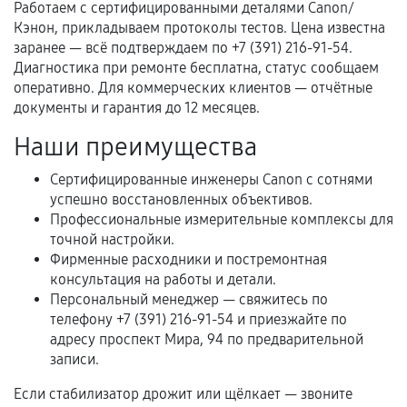
Работаем с сертифицированными деталями Canon/
третьих лиц.
Кэнон, прикладываем протоколы тестов. Цена известна
Естественный износ деталей, если иное не
заранее — всё подтверждаем по +7 (391) 216-91-54.
предусмотрено отдельно.
Диагностика при ремонте бесплатна, статус сообщаем
оперативно. Для коммерческих клиентов — отчётные
Обращение после окончания гарантийного
документы и гарантия до 12 месяцев.
срока.
Наши преимущества
Программные сбои, если это не указано в
отдельных условиях.
Сертифицированные инженеры Canon с сотнями
успешно восстановленных объективов.
Профессиональные измерительные комплексы для
точной настройки.
Если комплектующие куплены
Фирменные расходники и постремонтная
самостоятельно
консультация на работы и детали.
Персональный менеджер — свяжитесь по
Гарантия на выполненные работы может
телефону +7 (391) 216-91-54 и приезжайте по
сохраняться полностью или частично, если
адресу проспект Мира, 94 по предварительной
соблюдены следующие условия:
записи.
Предоставленные детали подходят по
техническим параметрам и не имеют внешних
Если стабилизатор дрожит или щёлкает — звоните