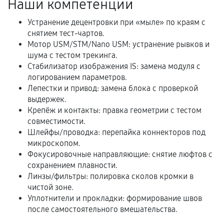
Наши компетенции
Документы на установленные комплектующие
и кассовый чек.
Устранение децентровки при «мыле» по краям с
снятием тест-чартов.
Мотор USM/STM/Nano USM: устранение рывков и
шума с тестом трекинга.
Расширенная гарантия
Стабилизатор изображения IS: замена модуля с
логированием параметров.
В некоторых случаях возможно оформление
Лепестки и привод: замена блока с проверкой
расширенной гарантии. Стоимость, сроки и
выдержек.
условия продления согласовываются отдельно и
Крепёж и контакты: правка геометрии с тестом
фиксируются в документах.
совместимости.
Шлейфы/проводка: перепайка коннекторов под
микроскопом.
Фокусировочные направляющие: снятие люфтов с
Когда гарантия не действует
сохранением плавности.
Линзы/фильтры: полировка сколов кромки в
Нарушение правил эксплуатации,
чистой зоне.
механические повреждения, попадание влаги,
Уплотнители и прокладки: формирование швов
перегрев, коррозия.
после самостоятельного вмешательства.
Самостоятельный ремонт или вмешательство