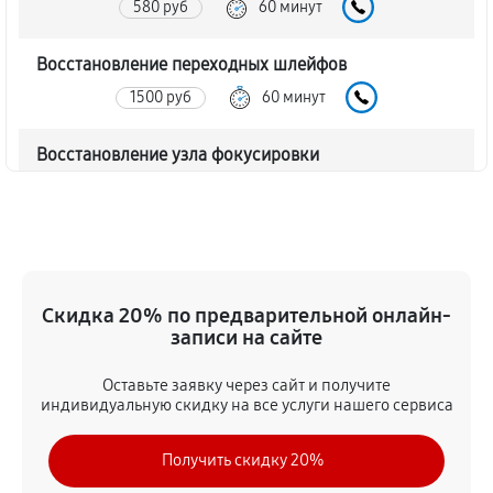
580 руб
60 минут
Восстановление переходных шлейфов
1500 руб
60 минут
Восстановление узла фокусировки
460 руб
60 минут
Ремонт диафрагмы объектива Canon EF 28-300
f/3.5-5.6L IS USM
920 руб
60 минут
Скидка 20% по предварительной онлайн-
записи на сайте
Восстановление после попадания влаги
Оставьте заявку через сайт и получите
1730 руб
60 минут
индивидуальную скидку на все услуги нашего сервиса
Чистка от пыли объектива Canon EF 28-300 f/3.5-
Получить скидку 20%
5.6L IS USM