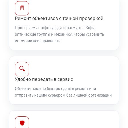
Устранение механических повреждений
📄
1040 руб
60 минут
Ремонт объективов с точной проверкой
Ремонт электроники объектива Canon EF 28-300
Проверяем автофокус, диафрагму, шлейфы,
f/3.5-5.6L IS USM
оптические группы и механику, чтобы устранить
источник неисправности
1040 руб
60 минут
Ремонт шлейфа оптического стабилизатора
690 руб
60 минут
🔍
Удобно передать в сервис
Ремонт передней линзы объектива
Объектив можно быстро сдать в ремонт или
920 руб
60 минут
отправить нашим курьером без лишней организации
Ремонт механических узлов
2190 руб
60 минут
🛡️
Ремонт кольца зуммирования