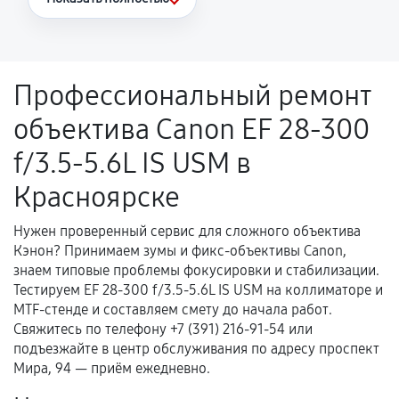
Повторное возникновение неисправности,
напрямую связанной с выполненным
ремонтом.
Профессиональный ремонт
Поломка установленной детали при
объектива Canon EF 28-300
нормальной эксплуатации в течение
гарантийного срока.
f/3.5-5.6L IS USM в
Несоответствие комплектующей заявленным
Красноярске
техническим характеристикам.
Нужен проверенный сервис для сложного объектива
Кэнон? Принимаем зумы и фикс-объективы Canon,
Документы для подтверждения
знаем типовые проблемы фокусировки и стабилизации.
гарантии
Тестируем EF 28-300 f/3.5-5.6L IS USM на коллиматоре и
MTF-стенде и составляем смету до начала работ.
Гарантийный талон.
Свяжитесь по телефону +7 (391) 216-91-54 или
подъезжайте в центр обслуживания по адресу проспект
Акт выполненных работ с датой, перечнем
Мира, 94 — приём ежедневно.
услуг и сроком гарантии.