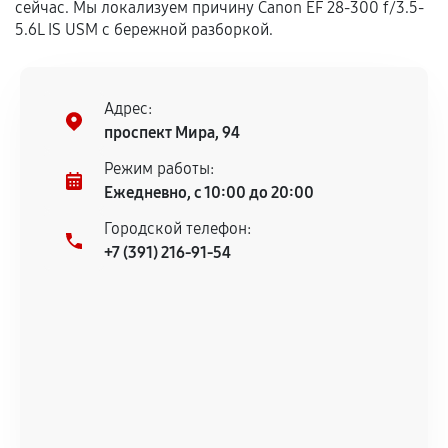
сейчас. Мы локализуем причину Canon EF 28-300 f/3.5-
дефектов.
5.6L IS USM с бережной разборкой.
Установка была выполнена нашим сервисным
центром.
При этом гарантия на сами комплектующие
Адрес:
остается на стороне производителя или
проспект Мира, 94
продавца. За качество сторонних деталей
сервисный центр ответственности не несет.
Режим работы:
Ежедневно, с 10:00 до 20:00
Городской телефон:
+7 (391) 216-91-54