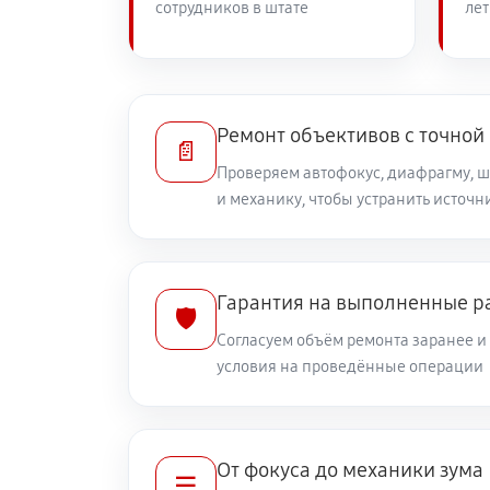
сотрудников в штате
лет
Устранение механических повреж
Ремонт электроники объектива Can
Ремонт объективов с точной
📄
Проверяем автофокус, диафрагму, 
и механику, чтобы устранить источ
Ремонт шлейфа оптического стаб
Ремонт передней линзы объектив
Гарантия на выполненные р
🛡️
Согласуем объём ремонта заранее 
Ремонт механических узлов
условия на проведённые операции
Ремонт кольца зуммирования
От фокуса до механики зума
☰
Разблокировка заклинивания