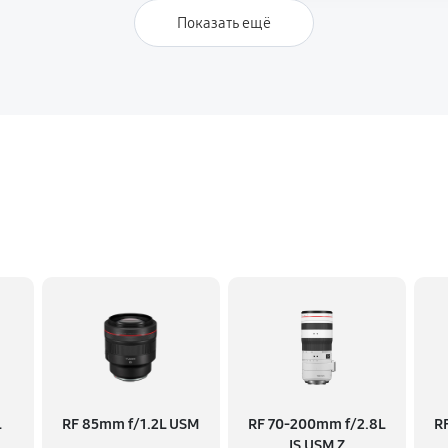
Показать ещё
L
RF 85mm f/1.2L USM
RF 70‑200mm f/2.8L
R
IS USM Z