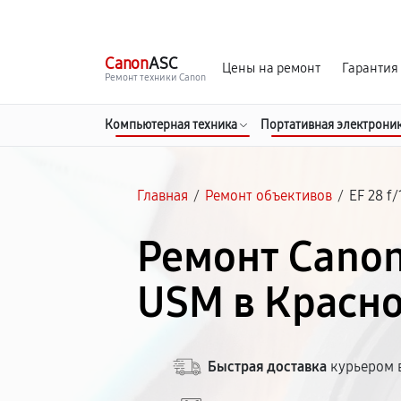
г. Красноярск
Ежедневно, с 10:00 до 20:00
Canon
ASC
Цены на ремонт
Гарантия
Ремонт техники Canon
Компьютерная техника
Портативная электрони
Главная
/
Ремонт объективов
/
EF 28 f
Ремонт Canon 
USM в Красн
Быстрая доставка
курьером в