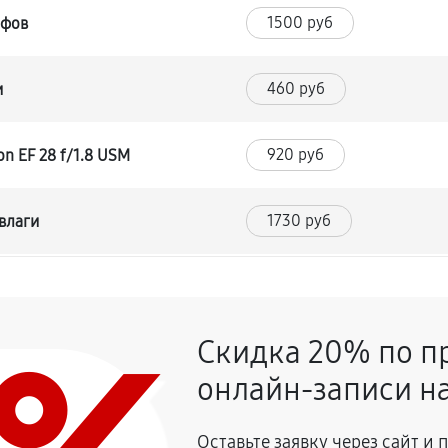
1500 руб
йфов
460 руб
и
920 руб
n EF 28 f/1.8 USM
1730 руб
влаги
1500 руб
F 28 f/1.8 USM
Скидка 20% по п
460 руб
 f/1.8 USM
онлайн-записи на
860 руб
F 28 f/1.8 USM
Оставьте заявку через сайт и