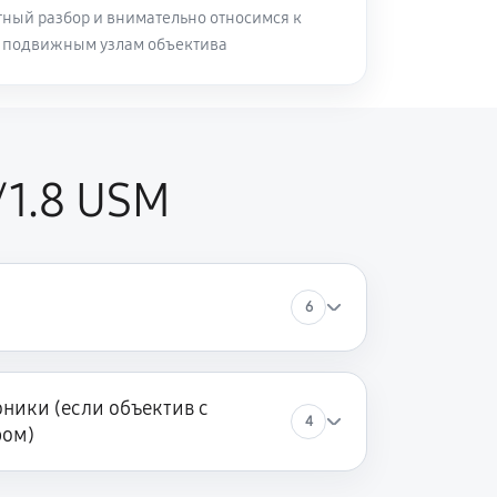
ный разбор и внимательно относимся к
и подвижным узлам объектива
60 минут
Заказать
60 минут
Заказать
/1.8 USM
6
ники (если объектив с
4
ром)