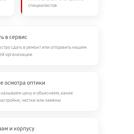
специалистов
60 минут
Заказать
60 минут
Заказать
ь в сервис
стро сдать в ремонт или отправить нашим
ей организации
60 минут
Заказать
60 минут
Заказать
е осмотра оптики
 называем цену и объясняем, какие
60 минут
Заказать
настройки, чистки или замены
60 минут
Заказать
зам и корпусу
60 минут
Заказать