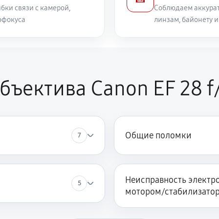
бки связи с камерой,
Соблюдаем аккурат
офокуса
линзам, байонету 
1320 руб
ора
1040 руб
non EF 28 f/1.8 USM
бъектива Canon EF 28 f
Общие поломки
7
Неисправность электро
5
мотором/стабилизато