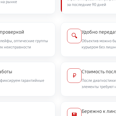
 на рынке
за последние 90 дней
1040 руб
дений
1040 руб
on EF 28 f/1.8 USM
 проверкой
Удобно передат
🔍
шлейфы, оптические группы
Объектив можно бы
ник неисправности
690 руб
курьером без лишн
илизатора
920 руб
а
аботы
Стоимость посл
₽
и фиксируем гарантийные
После диагностики
2190 руб
элементы требуют 
460 руб
Бережно к лин
💾
630 руб