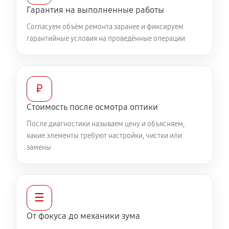
Разблокировка заклинивания
Гарантия на выполненные работы
630 руб
60 минут
Согласуем объём ремонта заранее и фиксируем
гарантийные условия на проведённые операции
Протяжка соединений трансфокатора
1320 руб
60 минут
Замена светофильтра объектива Canon EF 300 f/4L
₽
IS USM
Стоимость после осмотра оптики
1040 руб
60 минут
После диагностики называем цену и объясняем,
какие элементы требуют настройки, чистки или
замены
☰
От фокуса до механики зума