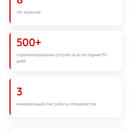
8
Установка подвеса объектива Canon EF 300 f/4L IS
лет на рынке
USM
460 руб
60 минут
500+
Замена электронной платы
580 руб
60 минут
отремонтированных устройств за последние 90
дней
Ремонт узла автофокуса
1320 руб
60 минут
3
Замена переходных шлейфов
1380 руб
60 минут
минимальный опыт работы специалистов
Устранение механических повреждений
1040 руб
60 минут