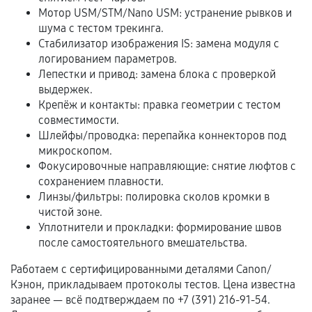
и кассовый чек.
Мотор USM/STM/Nano USM: устранение рывков и
шума с тестом трекинга.
Стабилизатор изображения IS: замена модуля с
Расширенная гарантия
логированием параметров.
Лепестки и привод: замена блока с проверкой
В некоторых случаях возможно оформление
выдержек.
расширенной гарантии. Стоимость, сроки и
Крепёж и контакты: правка геометрии с тестом
совместимости.
условия продления согласовываются отдельно и
Шлейфы/проводка: перепайка коннекторов под
фиксируются в документах.
микроскопом.
Фокусировочные направляющие: снятие люфтов с
сохранением плавности.
Когда гарантия не действует
Линзы/фильтры: полировка сколов кромки в
чистой зоне.
Нарушение правил эксплуатации,
Уплотнители и прокладки: формирование швов
механические повреждения, попадание влаги,
после самостоятельного вмешательства.
перегрев, коррозия.
Работаем с сертифицированными деталями Canon/
Самостоятельный ремонт или вмешательство
Кэнон, прикладываем протоколы тестов. Цена известна
третьих лиц.
заранее — всё подтверждаем по +7 (391) 216-91-54.