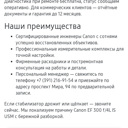
Диагностика при ремонте бесплатна, статус сообщаем
Естественный износ деталей, если иное не
оперативно. Для коммерческих клиентов — отчётные
предусмотрено отдельно.
документы и гарантия до 12 месяцев.
Обращение после окончания гарантийного
Наши преимущества
срока.
Сертифицированные инженеры Canon с сотнями
Программные сбои, если это не указано в
успешно восстановленных объективов.
отдельных условиях.
Профессиональные измерительные комплексы для
точной настройки.
Фирменные расходники и постремонтная
Если комплектующие куплены
консультация на работы и детали.
самостоятельно
Персональный менеджер — свяжитесь по
телефону +7 (391) 216-91-54 и приезжайте по
Гарантия на выполненные работы может
адресу проспект Мира, 94 по предварительной
записи.
сохраняться полностью или частично, если
соблюдены следующие условия:
Если стабилизатор дрожит или щёлкает — звоните
Предоставленные детали подходят по
сейчас. Мы локализуем причину Canon EF 300 f/4L IS
техническим параметрам и не имеют внешних
USM с бережной разборкой.
дефектов.