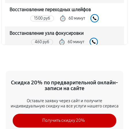
Восстановление переходных шлейфов
1500 руб
60 минут
Восстановление узла фокусировки
460 руб
60 минут
Ремонт диафрагмы объектива Canon EF 300 f/4L IS
USM
920 руб
60 минут
Скидка 20% по предварительной онлайн-
Восстановление после попадания влаги
записи на сайте
1730 руб
60 минут
Оставьте заявку через сайт и получите
индивидуальную скидку на все услуги нашего сервиса
Чистка от пыли объектива Canon EF 300 f/4L IS USM
1500 руб
60 минут
Получить скидку 20%