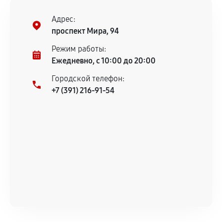
Установка была выполнена нашим сервисным
центром.
Адрес:
При этом гарантия на сами комплектующие
проспект Мира, 94
остается на стороне производителя или
Режим работы:
продавца. За качество сторонних деталей
Ежедневно, с 10:00 до 20:00
сервисный центр ответственности не несет.
Городской телефон:
+7 (391) 216-91-54