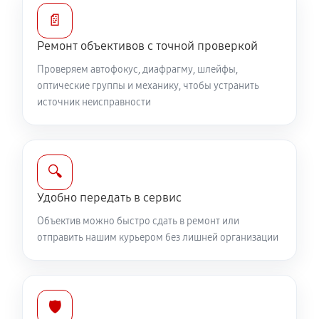
Ремонт электроники объектива Canon EF 300 f/4L
📄
IS USM
Ремонт объективов с точной проверкой
1040 руб
60 минут
Проверяем автофокус, диафрагму, шлейфы,
оптические группы и механику, чтобы устранить
Ремонт шлейфа оптического стабилизатора
источник неисправности
690 руб
60 минут
Ремонт передней линзы объектива
🔍
920 руб
60 минут
Удобно передать в сервис
Ремонт механических узлов
Объектив можно быстро сдать в ремонт или
2190 руб
60 минут
отправить нашим курьером без лишней организации
Ремонт кольца зуммирования
460 руб
60 минут
🛡️