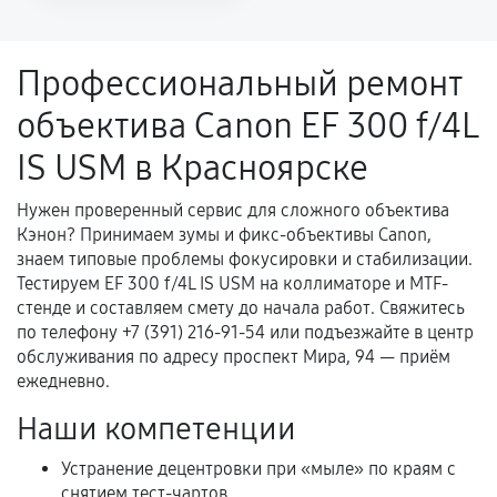
напрямую связанной с выполненным
ремонтом.
Профессиональный ремонт
Поломка установленной детали при
объектива Canon EF 300 f/4L
нормальной эксплуатации в течение
гарантийного срока.
IS USM в Красноярске
Несоответствие комплектующей заявленным
техническим характеристикам.
Нужен проверенный сервис для сложного объектива
Кэнон? Принимаем зумы и фикс-объективы Canon,
знаем типовые проблемы фокусировки и стабилизации.
Тестируем EF 300 f/4L IS USM на коллиматоре и MTF-
Документы для подтверждения
стенде и составляем смету до начала работ. Свяжитесь
гарантии
по телефону +7 (391) 216-91-54 или подъезжайте в центр
обслуживания по адресу проспект Мира, 94 — приём
Гарантийный талон.
ежедневно.
Акт выполненных работ с датой, перечнем
Наши компетенции
услуг и сроком гарантии.
Устранение децентровки при «мыле» по краям с
Документы на установленные комплектующие
снятием тест-чартов.