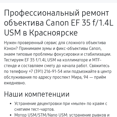
ремонтом.
Профессиональный ремонт
Поломка установленной детали при
объектива Canon EF 35 f/1.4L
нормальной эксплуатации в течение
гарантийного срока.
USM в Красноярске
Несоответствие комплектующей заявленным
техническим характеристикам.
Нужен проверенный сервис для сложного объектива
Кэнон? Принимаем зумы и фикс-объективы Canon,
знаем типовые проблемы фокусировки и стабилизации.
Тестируем EF 35 f/1.4L USM на коллиматоре и MTF-
Документы для подтверждения
стенде и составляем смету до начала работ. Свяжитесь
гарантии
по телефону +7 (391) 216-91-54 или подъезжайте в центр
обслуживания по адресу проспект Мира, 94 — приём
Гарантийный талон.
ежедневно.
Акт выполненных работ с датой, перечнем
Наши компетенции
услуг и сроком гарантии.
Устранение децентровки при «мыле» по краям с
Документы на установленные комплектующие
снятием тест-чартов.
и кассовый чек.
Мотор USM/STM/Nano USM: устранение рывков и