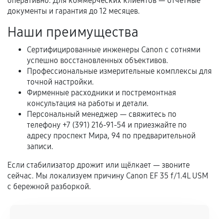
оперативно. Для коммерческих клиентов — отчётные
предусмотрено отдельно.
документы и гарантия до 12 месяцев.
Обращение после окончания гарантийного
Наши преимущества
срока.
Сертифицированные инженеры Canon с сотнями
Программные сбои, если это не указано в
успешно восстановленных объективов.
отдельных условиях.
Профессиональные измерительные комплексы для
точной настройки.
Фирменные расходники и постремонтная
Если комплектующие куплены
консультация на работы и детали.
самостоятельно
Персональный менеджер — свяжитесь по
телефону +7 (391) 216-91-54 и приезжайте по
Гарантия на выполненные работы может
адресу проспект Мира, 94 по предварительной
записи.
сохраняться полностью или частично, если
соблюдены следующие условия:
Если стабилизатор дрожит или щёлкает — звоните
Предоставленные детали подходят по
сейчас. Мы локализуем причину Canon EF 35 f/1.4L USM
техническим параметрам и не имеют внешних
с бережной разборкой.
дефектов.
Установка была выполнена нашим сервисным