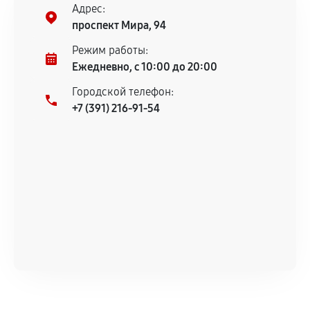
центром.
Адрес:
При этом гарантия на сами комплектующие
проспект Мира, 94
остается на стороне производителя или
Режим работы:
продавца. За качество сторонних деталей
Ежедневно, с 10:00 до 20:00
сервисный центр ответственности не несет.
Городской телефон:
+7 (391) 216-91-54