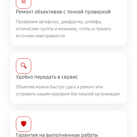
📄
Ремонт шлейфа оптического стабилизатора
Ремонт объективов с точной проверкой
690 руб
60 минут
Проверяем автофокус, диафрагму, шлейфы,
оптические группы и механику, чтобы устранить
Ремонт передней линзы объектива
источник неисправности
920 руб
60 минут
Ремонт механических узлов
🔍
2190 руб
60 минут
Удобно передать в сервис
Ремонт кольца зуммирования
Объектив можно быстро сдать в ремонт или
460 руб
60 минут
отправить нашим курьером без лишней организации
Разблокировка заклинивания
630 руб
60 минут
🛡️
Протяжка соединений трансфокатора
Гарантия на выполненные работы