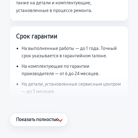
также на детали и комплектующие,
установленные в процессе ремонта.
Срок гарантии
На выполненные работы — до 1 года. Точный
срок указывается в гарантийном талоне.
На комплектующие по гарантии
производителя — от 6 до 24 месяцев.
На детали, установленные сервисным центром
— до 3 месяцев.
Что считается гарантийным случаем
Показать полностью
Повторное возникновение неисправности,
напрямую связанной с выполненным