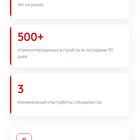
лет на рынке
Замена электронной платы
580 руб
60 минут
500+
Ремонт узла автофокуса
1320 руб
60 минут
отремонтированных устройств за последние 90
дней
Замена переходных шлейфов
1380 руб
60 минут
3
Устранение механических повреждений
1040 руб
60 минут
минимальный опыт работы специалистов
Ремонт электроники объектива Canon EF 35 f/1.4L
USM
1040 руб
60 минут