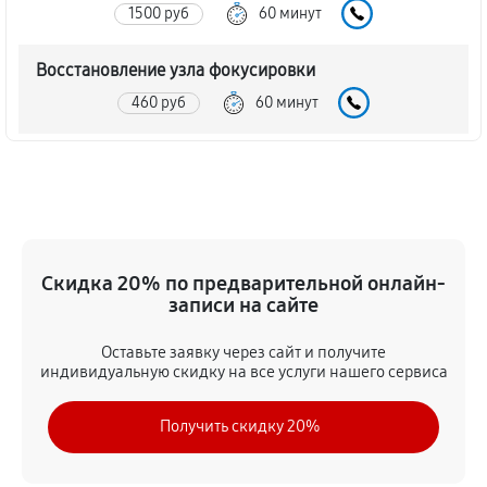
1500 руб
60 минут
Восстановление узла фокусировки
460 руб
60 минут
Ремонт диафрагмы объектива Canon EF 35 f/1.4L
USM
920 руб
60 минут
Восстановление после попадания влаги
Скидка 20% по предварительной онлайн-
записи на сайте
1730 руб
60 минут
Оставьте заявку через сайт и получите
Чистка от пыли объектива Canon EF 35 f/1.4L USM
индивидуальную скидку на все услуги нашего сервиса
1500 руб
60 минут
Получить скидку 20%
Юстировка объектива Canon EF 35 f/1.4L USM
460 руб
60 минут