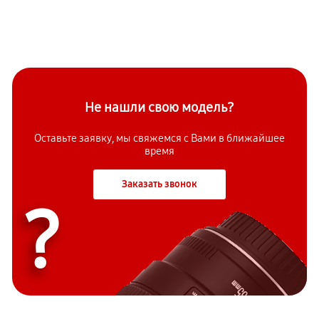
Не нашли свою модель?
Оставьте заявку, мы свяжемся с Вами в ближайшее
время
Заказать звонок
?