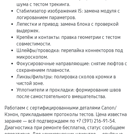
шума с тестом трекинга.
Стабилизатор изображения IS: замена модуля с
Расширенная гарантия
логированием параметров.
Лепестки и привод: замена блока с проверкой
В некоторых случаях возможно оформление
выдержек.
расширенной гарантии. Стоимость, сроки и
Крепёж и контакты: правка геометрии с тестом
совместимости.
условия продления согласовываются отдельно и
Шлейфы/проводка: перепайка коннекторов под
фиксируются в документах.
микроскопом.
Фокусировочные направляющие: снятие люфтов с
сохранением плавности.
Когда гарантия не действует
Линзы/фильтры: полировка сколов кромки в
чистой зоне.
Нарушение правил эксплуатации,
Уплотнители и прокладки: формирование швов
механические повреждения, попадание влаги,
после самостоятельного вмешательства.
перегрев, коррозия.
Работаем с сертифицированными деталями Canon/
Самостоятельный ремонт или вмешательство
Кэнон, прикладываем протоколы тестов. Цена известна
третьих лиц.
заранее — всё подтверждаем по +7 (391) 216-91-54.
Диагностика при ремонте бесплатна, статус сообщаем
Естественный износ деталей, если иное не