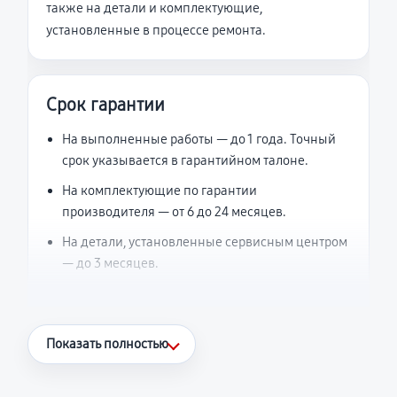
также на детали и комплектующие,
установленные в процессе ремонта.
Срок гарантии
На выполненные работы — до 1 года. Точный
срок указывается в гарантийном талоне.
На комплектующие по гарантии
производителя — от 6 до 24 месяцев.
На детали, установленные сервисным центром
— до 3 месяцев.
Что считается гарантийным случаем
Показать полностью
Повторное возникновение неисправности,
напрямую связанной с выполненным