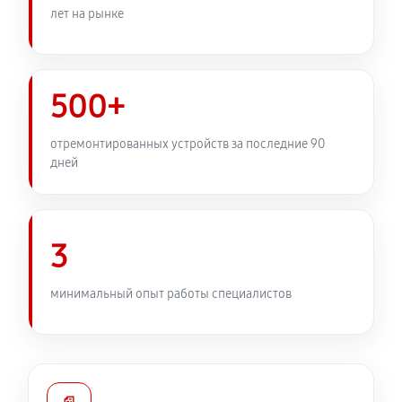
лет на рынке
Замена электронной платы
580 руб
60 минут
500+
Ремонт узла автофокуса
1320 руб
60 минут
отремонтированных устройств за последние 90
дней
Замена переходных шлейфов
1380 руб
60 минут
3
Устранение механических повреждений
1040 руб
60 минут
минимальный опыт работы специалистов
Ремонт электроники объектива Canon EF 50 f/1.2L
USM
1040 руб
60 минут