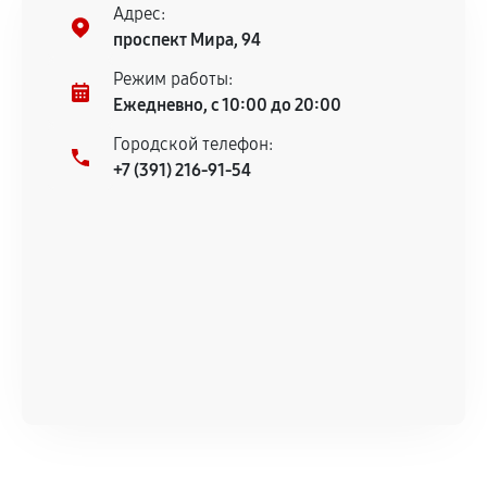
центром.
Адрес:
При этом гарантия на сами комплектующие
проспект Мира, 94
остается на стороне производителя или
Режим работы:
продавца. За качество сторонних деталей
Ежедневно, с 10:00 до 20:00
сервисный центр ответственности не несет.
Городской телефон:
+7 (391) 216-91-54