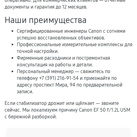
оперативно. Для коммерческих клиентов — отчётные
предусмотрено отдельно.
документы и гарантия до 12 месяцев.
Обращение после окончания гарантийного
Наши преимущества
срока.
Сертифицированные инженеры Canon с сотнями
Программные сбои, если это не указано в
успешно восстановленных объективов.
отдельных условиях.
Профессиональные измерительные комплексы для
точной настройки.
Фирменные расходники и постремонтная
Если комплектующие куплены
консультация на работы и детали.
самостоятельно
Персональный менеджер — свяжитесь по
телефону +7 (391) 216-91-54 и приезжайте по
Гарантия на выполненные работы может
адресу проспект Мира, 94 по предварительной
записи.
сохраняться полностью или частично, если
соблюдены следующие условия:
Если стабилизатор дрожит или щёлкает — звоните
Предоставленные детали подходят по
сейчас. Мы локализуем причину Canon EF 50 f/1.2L USM
техническим параметрам и не имеют внешних
с бережной разборкой.
дефектов.
Установка была выполнена нашим сервисным