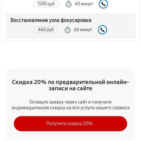
1500 руб
60 минут
Восстановление узла фокусировки
460 руб
60 минут
Ремонт диафрагмы объектива Canon EF 50 f/1.2L
USM
920 руб
60 минут
Восстановление после попадания влаги
Скидка 20% по предварительной онлайн-
записи на сайте
1730 руб
60 минут
Оставьте заявку через сайт и получите
Чистка от пыли объектива Canon EF 50 f/1.2L USM
индивидуальную скидку на все услуги нашего сервиса
1500 руб
60 минут
Получить скидку 20%
Юстировка объектива Canon EF 50 f/1.2L USM
460 руб
60 минут