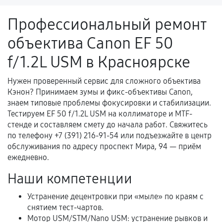
ремонтом.
Профессиональный ремонт
Поломка установленной детали при
объектива Canon EF 50
нормальной эксплуатации в течение
гарантийного срока.
f/1.2L USM в Красноярске
Несоответствие комплектующей заявленным
техническим характеристикам.
Нужен проверенный сервис для сложного объектива
Кэнон? Принимаем зумы и фикс-объективы Canon,
знаем типовые проблемы фокусировки и стабилизации.
Тестируем EF 50 f/1.2L USM на коллиматоре и MTF-
Документы для подтверждения
стенде и составляем смету до начала работ. Свяжитесь
гарантии
по телефону +7 (391) 216-91-54 или подъезжайте в центр
обслуживания по адресу проспект Мира, 94 — приём
Гарантийный талон.
ежедневно.
Акт выполненных работ с датой, перечнем
Наши компетенции
услуг и сроком гарантии.
Устранение децентровки при «мыле» по краям с
Документы на установленные комплектующие
снятием тест-чартов.
и кассовый чек.
Мотор USM/STM/Nano USM: устранение рывков и