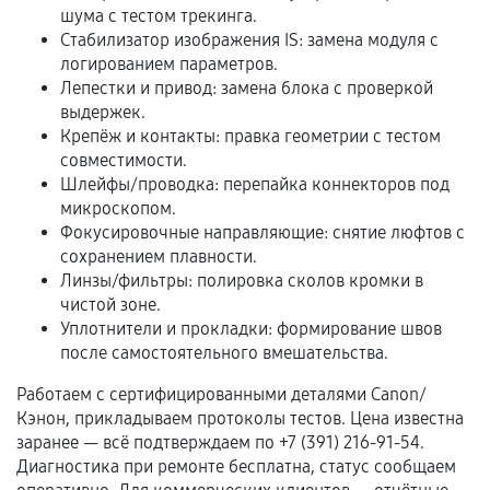
шума с тестом трекинга.
Стабилизатор изображения IS: замена модуля с
Расширенная гарантия
логированием параметров.
Лепестки и привод: замена блока с проверкой
В некоторых случаях возможно оформление
выдержек.
расширенной гарантии. Стоимость, сроки и
Крепёж и контакты: правка геометрии с тестом
совместимости.
условия продления согласовываются отдельно и
Шлейфы/проводка: перепайка коннекторов под
фиксируются в документах.
микроскопом.
Фокусировочные направляющие: снятие люфтов с
сохранением плавности.
Когда гарантия не действует
Линзы/фильтры: полировка сколов кромки в
чистой зоне.
Нарушение правил эксплуатации,
Уплотнители и прокладки: формирование швов
механические повреждения, попадание влаги,
после самостоятельного вмешательства.
перегрев, коррозия.
Работаем с сертифицированными деталями Canon/
Самостоятельный ремонт или вмешательство
Кэнон, прикладываем протоколы тестов. Цена известна
третьих лиц.
заранее — всё подтверждаем по +7 (391) 216-91-54.
Диагностика при ремонте бесплатна, статус сообщаем
Естественный износ деталей, если иное не