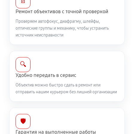
📄
Ремонт шлейфа оптического стабилизатора
Ремонт объективов с точной проверкой
690 руб
60 минут
Проверяем автофокус, диафрагму, шлейфы,
оптические группы и механику, чтобы устранить
Ремонт передней линзы объектива
источник неисправности
920 руб
60 минут
Ремонт механических узлов
🔍
2190 руб
60 минут
Удобно передать в сервис
Ремонт кольца зуммирования
Объектив можно быстро сдать в ремонт или
460 руб
60 минут
отправить нашим курьером без лишней организации
Разблокировка заклинивания
630 руб
60 минут
🛡️
Протяжка соединений трансфокатора
Гарантия на выполненные работы