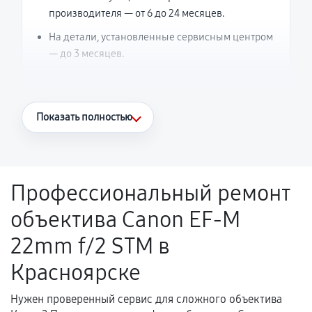
производителя — от 6 до 24 месяцев.
На детали, установленные сервисным центром
— до 3 месяцев.
Что считается гарантийным случаем
Показать полностью
Повторное возникновение неисправности,
напрямую связанной с выполненным
ремонтом.
Профессиональный ремонт
Поломка установленной детали при
объектива Canon EF-M
нормальной эксплуатации в течение
гарантийного срока.
22mm f/2 STM в
Несоответствие комплектующей заявленным
Красноярске
техническим характеристикам.
Нужен проверенный сервис для сложного объектива