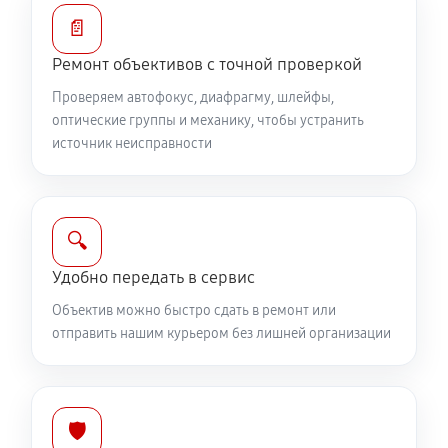
1040 руб
60 минут
📄
Ремонт объективов с точной проверкой
Ремонт электроники объектива Canon EF-M 22mm
f/2 STM
Проверяем автофокус, диафрагму, шлейфы,
оптические группы и механику, чтобы устранить
1040 руб
60 минут
источник неисправности
Ремонт шлейфа оптического стабилизатора
690 руб
60 минут
🔍
Ремонт передней линзы объектива
Удобно передать в сервис
920 руб
60 минут
Объектив можно быстро сдать в ремонт или
отправить нашим курьером без лишней организации
Ремонт механических узлов
2190 руб
60 минут
Ремонт кольца зуммирования
🛡️