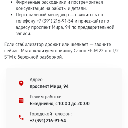
Фирменные расходники и постремонтная
самостоятельно
консультация на работы и детали.
Персональный менеджер — свяжитесь по
Гарантия на выполненные работы может
телефону +7 (391) 216-91-54 и приезжайте по
сохраняться полностью или частично, если
адресу проспект Мира, 94 по предварительной
соблюдены следующие условия:
записи.
Предоставленные детали подходят по
техническим параметрам и не имеют внешних
Если стабилизатор дрожит или щёлкает — звоните
сейчас. Мы локализуем причину Canon EF-M 22mm f/2
дефектов.
STM с бережной разборкой.
Установка была выполнена нашим сервисным
центром.
При этом гарантия на сами комплектующие
Адрес:
остается на стороне производителя или
проспект Мира, 94
продавца. За качество сторонних деталей
сервисный центр ответственности не несет.
Режим работы:
Ежедневно, с 10:00 до 20:00
Городской телефон:
+7 (391) 216-91-54