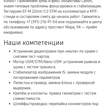
Кэнон? Принимаем зумы и фикс-объективы Canon,
Документы для подтверждения
знаем типовые проблемы фокусировки и стабилизации.
гарантии
Тестируем EF-M 22mm f/2 STM на коллиматоре и MTF-
стенде и составляем смету до начала работ. Свяжитесь
Гарантийный талон.
по телефону +7 (391) 216-91-54 или подъезжайте в центр
обслуживания по адресу проспект Мира, 94 — приём
Акт выполненных работ с датой, перечнем
ежедневно.
услуг и сроком гарантии.
Наши компетенции
Документы на установленные комплектующие
и кассовый чек.
Устранение децентровки при «мыле» по краям с
снятием тест-чартов.
Мотор USM/STM/Nano USM: устранение рывков и
шума с тестом трекинга.
Расширенная гарантия
Стабилизатор изображения IS: замена модуля с
логированием параметров.
В некоторых случаях возможно оформление
Лепестки и привод: замена блока с проверкой
расширенной гарантии. Стоимость, сроки и
выдержек.
условия продления согласовываются отдельно и
Крепёж и контакты: правка геометрии с тестом
фиксируются в документах.
совместимости.
Шлейфы/проводка: перепайка коннекторов под