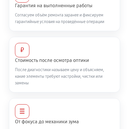
460 руб
60 минут
Гарантия на выполненные работы
Согласуем объём ремонта заранее и фиксируем
Разблокировка заклинивания
гарантийные условия на проведённые операции
630 руб
60 минут
Протяжка соединений трансфокатора
1320 руб
60 минут
₽
Стоимость после осмотра оптики
Замена светофильтра объектива Canon EF-M 22mm
После диагностики называем цену и объясняем,
f/2 STM
какие элементы требуют настройки, чистки или
1040 руб
60 минут
замены
☰
От фокуса до механики зума