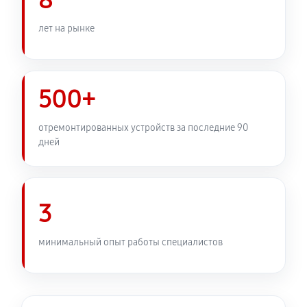
8
Замена узла диафрагмы
1380 руб
60 минут
лет на рынке
Установка подвеса объектива Canon EF-M 22mm f/2
STM
500+
460 руб
60 минут
отремонтированных устройств за последние 90
Замена электронной платы
дней
580 руб
60 минут
Ремонт узла автофокуса
3
1320 руб
60 минут
Замена переходных шлейфов
минимальный опыт работы специалистов
1380 руб
60 минут
Устранение механических повреждений