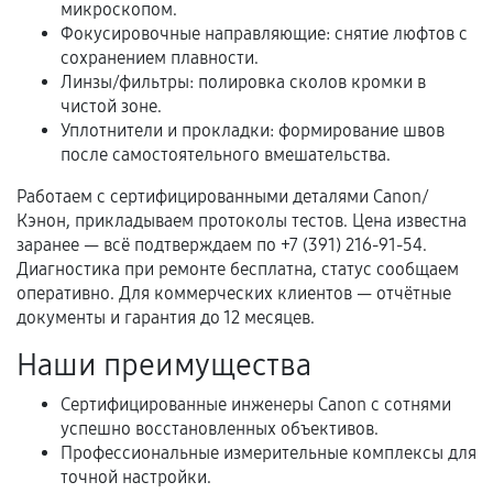
микроскопом.
Фокусировочные направляющие: снятие люфтов с
Когда гарантия не действует
сохранением плавности.
Линзы/фильтры: полировка сколов кромки в
Нарушение правил эксплуатации,
чистой зоне.
механические повреждения, попадание влаги,
Уплотнители и прокладки: формирование швов
перегрев, коррозия.
после самостоятельного вмешательства.
Самостоятельный ремонт или вмешательство
Работаем с сертифицированными деталями Canon/
третьих лиц.
Кэнон, прикладываем протоколы тестов. Цена известна
Естественный износ деталей, если иное не
заранее — всё подтверждаем по +7 (391) 216-91-54.
предусмотрено отдельно.
Диагностика при ремонте бесплатна, статус сообщаем
оперативно. Для коммерческих клиентов — отчётные
Обращение после окончания гарантийного
документы и гарантия до 12 месяцев.
срока.
Наши преимущества
Программные сбои, если это не указано в
отдельных условиях.
Сертифицированные инженеры Canon с сотнями
успешно восстановленных объективов.
Профессиональные измерительные комплексы для
точной настройки.
Если комплектующие куплены