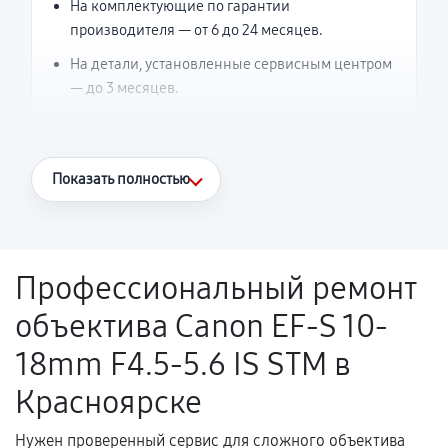
На комплектующие по гарантии
производителя — от 6 до 24 месяцев.
На детали, установленные сервисным центром
— до 3 месяцев.
Что считается гарантийным случаем
Показать полностью
Повторное возникновение неисправности,
напрямую связанной с выполненным
ремонтом.
Профессиональный ремонт
Поломка установленной детали при
объектива Canon EF-S 10-
нормальной эксплуатации в течение
гарантийного срока.
18mm F4.5-5.6 IS STM в
Несоответствие комплектующей заявленным
Красноярске
техническим характеристикам.
Нужен проверенный сервис для сложного объектива