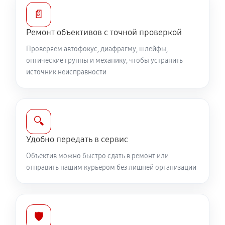
Устранение механических повреждений
📄
1040 руб
60 минут
Ремонт объективов с точной проверкой
Ремонт электроники объектива Canon EF-S 10-
Проверяем автофокус, диафрагму, шлейфы,
18mm F4.5-5.6 IS STM
оптические группы и механику, чтобы устранить
источник неисправности
1040 руб
60 минут
Ремонт шлейфа оптического стабилизатора
690 руб
60 минут
🔍
Удобно передать в сервис
Ремонт передней линзы объектива
Объектив можно быстро сдать в ремонт или
920 руб
60 минут
отправить нашим курьером без лишней организации
Ремонт механических узлов
2190 руб
60 минут
🛡️
Ремонт кольца зуммирования