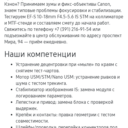
Кэнон? Принимаем зумы и фикс-объективы Canon,
Документы для подтверждения
знаем типовые проблемы фокусировки и стабилизации.
гарантии
Тестируем EF-S 10-18mm F4.5-5.6 IS STM на коллиматоре
и MTF-стенде и составляем смету до начала работ.
Гарантийный талон.
Свяжитесь по телефону +7 (391) 216-91-54 или
подъезжайте в центр обслуживания по адресу проспект
Акт выполненных работ с датой, перечнем
Мира, 94 — приём ежедневно.
услуг и сроком гарантии.
Наши компетенции
Документы на установленные комплектующие
и кассовый чек.
Устранение децентровки при «мыле» по краям с
снятием тест-чартов.
Мотор USM/STM/Nano USM: устранение рывков и
шума с тестом трекинга.
Расширенная гарантия
Стабилизатор изображения IS: замена модуля с
логированием параметров.
В некоторых случаях возможно оформление
Лепестки и привод: замена блока с проверкой
расширенной гарантии. Стоимость, сроки и
выдержек.
условия продления согласовываются отдельно и
Крепёж и контакты: правка геометрии с тестом
фиксируются в документах.
совместимости.
Шлейфы/проводка: перепайка коннекторов под