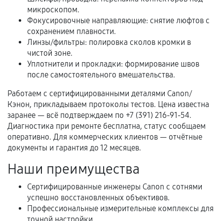
микроскопом.
Фокусировочные направляющие: снятие люфтов с
Когда гарантия не действует
сохранением плавности.
Линзы/фильтры: полировка сколов кромки в
Нарушение правил эксплуатации,
чистой зоне.
механические повреждения, попадание влаги,
Уплотнители и прокладки: формирование швов
перегрев, коррозия.
после самостоятельного вмешательства.
Самостоятельный ремонт или вмешательство
Работаем с сертифицированными деталями Canon/
третьих лиц.
Кэнон, прикладываем протоколы тестов. Цена известна
Естественный износ деталей, если иное не
заранее — всё подтверждаем по +7 (391) 216-91-54.
предусмотрено отдельно.
Диагностика при ремонте бесплатна, статус сообщаем
оперативно. Для коммерческих клиентов — отчётные
Обращение после окончания гарантийного
документы и гарантия до 12 месяцев.
срока.
Наши преимущества
Программные сбои, если это не указано в
отдельных условиях.
Сертифицированные инженеры Canon с сотнями
успешно восстановленных объективов.
Профессиональные измерительные комплексы для
точной настройки.