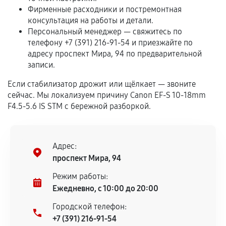
Если комплектующие куплены
Фирменные расходники и постремонтная
самостоятельно
консультация на работы и детали.
Персональный менеджер — свяжитесь по
Гарантия на выполненные работы может
телефону +7 (391) 216-91-54 и приезжайте по
сохраняться полностью или частично, если
адресу проспект Мира, 94 по предварительной
соблюдены следующие условия:
записи.
Предоставленные детали подходят по
техническим параметрам и не имеют внешних
Если стабилизатор дрожит или щёлкает — звоните
сейчас. Мы локализуем причину Canon EF-S 10-18mm
дефектов.
F4.5-5.6 IS STM с бережной разборкой.
Установка была выполнена нашим сервисным
центром.
При этом гарантия на сами комплектующие
Адрес:
остается на стороне производителя или
проспект Мира, 94
продавца. За качество сторонних деталей
сервисный центр ответственности не несет.
Режим работы:
Ежедневно, с 10:00 до 20:00
Городской телефон:
+7 (391) 216-91-54