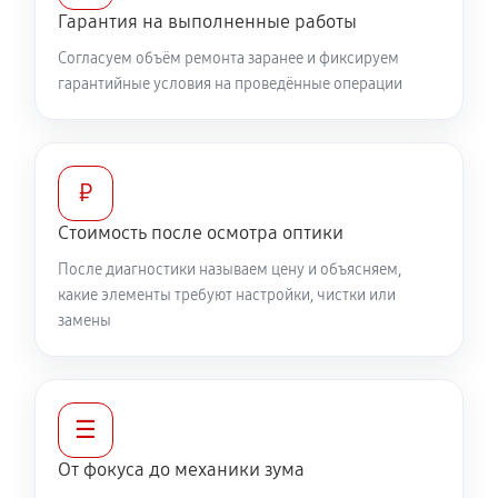
Гарантия на выполненные работы
460 руб
60 минут
Согласуем объём ремонта заранее и фиксируем
гарантийные условия на проведённые операции
Разблокировка заклинивания
630 руб
60 минут
Протяжка соединений трансфокатора
₽
1320 руб
60 минут
Стоимость после осмотра оптики
После диагностики называем цену и объясняем,
Замена светофильтра объектива Canon EF-S 10-
какие элементы требуют настройки, чистки или
18mm F4.5-5.6 IS STM
замены
1040 руб
60 минут
☰
От фокуса до механики зума