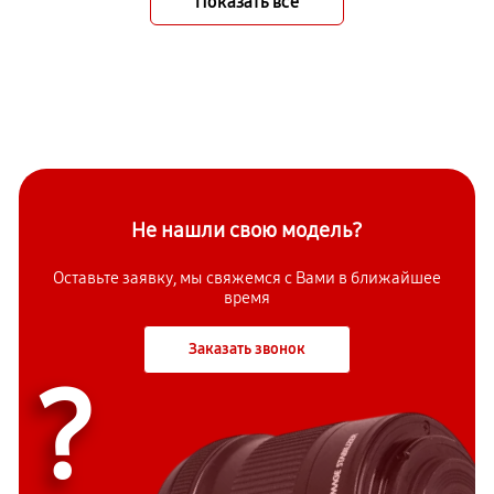
Показать всё
Не нашли свою модель?
Оставьте заявку, мы свяжемся с Вами в ближайшее
время
Заказать звонок
?