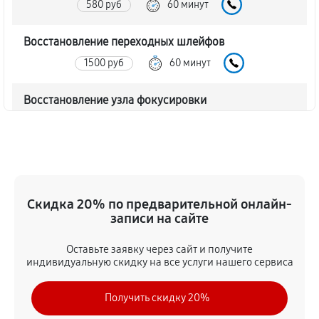
580 руб
60 минут
Восстановление переходных шлейфов
1500 руб
60 минут
Восстановление узла фокусировки
460 руб
60 минут
Ремонт диафрагмы объектива Canon EF-S 10-18mm
F4.5-5.6 IS STM
920 руб
60 минут
Скидка 20% по предварительной онлайн-
записи на сайте
Восстановление после попадания влаги
Оставьте заявку через сайт и получите
1730 руб
60 минут
индивидуальную скидку на все услуги нашего сервиса
Чистка от пыли объектива Canon EF-S 10-18mm
Получить скидку 20%
F4.5-5.6 IS STM