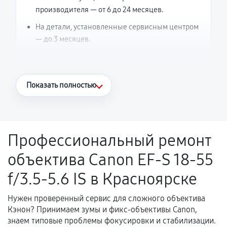
производителя — от 6 до 24 месяцев.
На детали, установленные сервисным центром
— до 3 месяцев.
Что считается гарантийным случаем
Показать полностью
Повторное возникновение неисправности,
напрямую связанной с выполненным
ремонтом.
Профессиональный ремонт
Поломка установленной детали при
объектива Canon EF-S 18-55
нормальной эксплуатации в течение
гарантийного срока.
f/3.5-5.6 IS в Красноярске
Несоответствие комплектующей заявленным
техническим характеристикам.
Нужен проверенный сервис для сложного объектива
Кэнон? Принимаем зумы и фикс-объективы Canon,
знаем типовые проблемы фокусировки и стабилизации.