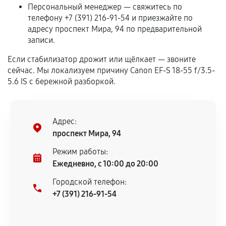
самостоятельно
Персональный менеджер — свяжитесь по
телефону +7 (391) 216-91-54 и приезжайте по
Гарантия на выполненные работы может
адресу проспект Мира, 94 по предварительной
записи.
сохраняться полностью или частично, если
соблюдены следующие условия:
Если стабилизатор дрожит или щёлкает — звоните
Предоставленные детали подходят по
сейчас. Мы локализуем причину Canon EF-S 18-55 f/3.5-
техническим параметрам и не имеют внешних
5.6 IS с бережной разборкой.
дефектов.
Установка была выполнена нашим сервисным
центром.
Адрес:
При этом гарантия на сами комплектующие
проспект Мира, 94
остается на стороне производителя или
Режим работы:
продавца. За качество сторонних деталей
Ежедневно, с 10:00 до 20:00
сервисный центр ответственности не несет.
Городской телефон:
+7 (391) 216-91-54