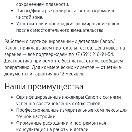
сохранением плавности.
Когда гарантия не действует
Линзы/фильтры: полировка сколов кромки в
чистой зоне.
Нарушение правил эксплуатации,
Уплотнители и прокладки: формирование швов
механические повреждения, попадание влаги,
после самостоятельного вмешательства.
перегрев, коррозия.
Работаем с сертифицированными деталями Canon/
Самостоятельный ремонт или вмешательство
Кэнон, прикладываем протоколы тестов. Цена известна
третьих лиц.
заранее — всё подтверждаем по +7 (391) 216-91-54.
Диагностика при ремонте бесплатна, статус сообщаем
Естественный износ деталей, если иное не
оперативно. Для коммерческих клиентов — отчётные
предусмотрено отдельно.
документы и гарантия до 12 месяцев.
Обращение после окончания гарантийного
Наши преимущества
срока.
Сертифицированные инженеры Canon с сотнями
Программные сбои, если это не указано в
успешно восстановленных объективов.
отдельных условиях.
Профессиональные измерительные комплексы для
точной настройки.
Фирменные расходники и постремонтная
Если комплектующие куплены
консультация на работы и детали.