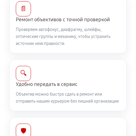
1040 руб
60 минут
📄
Ремонт объективов с точной проверкой
Ремонт электроники объектива Canon EF-S 18-55
f/3.5-5.6 IS
Проверяем автофокус, диафрагму, шлейфы,
оптические группы и механику, чтобы устранить
1040 руб
60 минут
источник неисправности
Ремонт шлейфа оптического стабилизатора
690 руб
60 минут
🔍
Ремонт передней линзы объектива
Удобно передать в сервис
920 руб
60 минут
Объектив можно быстро сдать в ремонт или
отправить нашим курьером без лишней организации
Ремонт механических узлов
2190 руб
60 минут
Ремонт кольца зуммирования
🛡️