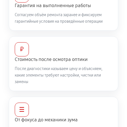
460 руб
60 минут
Гарантия на выполненные работы
Согласуем объём ремонта заранее и фиксируем
Разблокировка заклинивания
гарантийные условия на проведённые операции
630 руб
60 минут
Протяжка соединений трансфокатора
1320 руб
60 минут
₽
Стоимость после осмотра оптики
Замена светофильтра объектива Canon EF-S 18-55
После диагностики называем цену и объясняем,
f/3.5-5.6 IS
какие элементы требуют настройки, чистки или
1040 руб
60 минут
замены
☰
От фокуса до механики зума