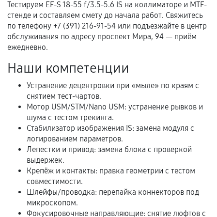
Тестируем EF-S 18-55 f/3.5-5.6 IS на коллиматоре и MTF-
Документы для подтверждения
стенде и составляем смету до начала работ. Свяжитесь
гарантии
по телефону +7 (391) 216-91-54 или подъезжайте в центр
обслуживания по адресу проспект Мира, 94 — приём
Гарантийный талон.
ежедневно.
Акт выполненных работ с датой, перечнем
Наши компетенции
услуг и сроком гарантии.
Устранение децентровки при «мыле» по краям с
Документы на установленные комплектующие
снятием тест-чартов.
и кассовый чек.
Мотор USM/STM/Nano USM: устранение рывков и
шума с тестом трекинга.
Стабилизатор изображения IS: замена модуля с
Расширенная гарантия
логированием параметров.
Лепестки и привод: замена блока с проверкой
В некоторых случаях возможно оформление
выдержек.
расширенной гарантии. Стоимость, сроки и
Крепёж и контакты: правка геометрии с тестом
совместимости.
условия продления согласовываются отдельно и
Шлейфы/проводка: перепайка коннекторов под
фиксируются в документах.
микроскопом.
Фокусировочные направляющие: снятие люфтов с