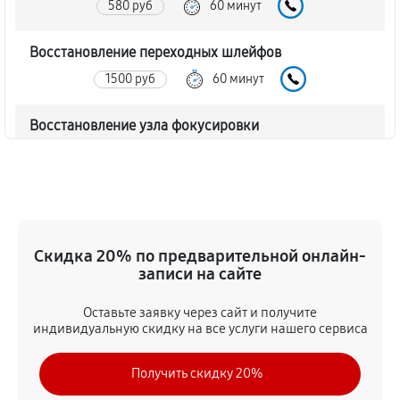
580 руб
60 минут
Восстановление переходных шлейфов
1500 руб
60 минут
Восстановление узла фокусировки
460 руб
60 минут
Ремонт диафрагмы объектива Canon EF-S 18-55
f/3.5-5.6 IS
920 руб
60 минут
Скидка 20% по предварительной онлайн-
записи на сайте
Восстановление после попадания влаги
Оставьте заявку через сайт и получите
1730 руб
60 минут
индивидуальную скидку на все услуги нашего сервиса
Чистка от пыли объектива Canon EF-S 18-55 f/3.5-
Получить скидку 20%
5.6 IS