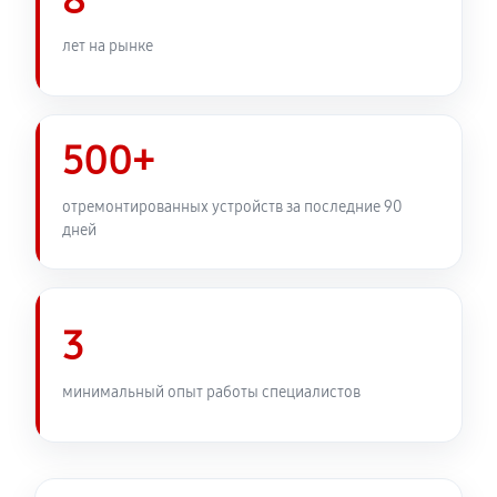
8
Замена узла диафрагмы
1380 руб
60 минут
лет на рынке
Установка подвеса объектива Canon EF-S 18-55
f/3.5-5.6 IS
500+
460 руб
60 минут
отремонтированных устройств за последние 90
Замена электронной платы
дней
580 руб
60 минут
Ремонт узла автофокуса
3
1320 руб
60 минут
Замена переходных шлейфов
минимальный опыт работы специалистов
1380 руб
60 минут
Устранение механических повреждений