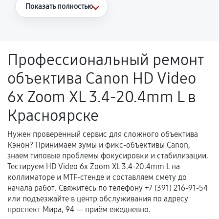
Что считается гарантийным случаем
Показать полностью
Повторное возникновение неисправности,
напрямую связанной с выполненным
ремонтом.
Профессиональный ремонт
Поломка установленной детали при
объектива Canon HD Video
нормальной эксплуатации в течение
гарантийного срока.
6x Zoom XL 3.4-20.4mm L в
Несоответствие комплектующей заявленным
Красноярске
техническим характеристикам.
Нужен проверенный сервис для сложного объектива
Кэнон? Принимаем зумы и фикс-объективы Canon,
Документы для подтверждения
знаем типовые проблемы фокусировки и стабилизации.
гарантии
Тестируем HD Video 6x Zoom XL 3.4-20.4mm L на
коллиматоре и MTF-стенде и составляем смету до
Гарантийный талон.
начала работ. Свяжитесь по телефону +7 (391) 216-91-54
или подъезжайте в центр обслуживания по адресу
Акт выполненных работ с датой, перечнем
проспект Мира, 94 — приём ежедневно.
услуг и сроком гарантии.