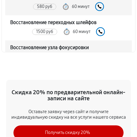
580 руб
60 минут
Восстановление переходных шлейфов
1500 руб
60 минут
Восстановление узла фокусировки
460 руб
60 минут
Ремонт диафрагмы объектива Canon HD Video 6x
Zoom XL 3.4-20.4mm L
920 руб
60 минут
Скидка 20% по предварительной онлайн-
записи на сайте
Восстановление после попадания влаги
Оставьте заявку через сайт и получите
1730 руб
60 минут
индивидуальную скидку на все услуги нашего сервиса
Чистка от пыли объектива Canon HD Video 6x Zoom
Получить скидку 20%