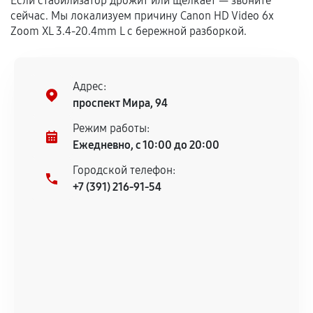
Если стабилизатор дрожит или щёлкает — звоните
сейчас. Мы локализуем причину Canon HD Video 6x
дефектов.
Zoom XL 3.4-20.4mm L с бережной разборкой.
Установка была выполнена нашим сервисным
центром.
При этом гарантия на сами комплектующие
Адрес:
остается на стороне производителя или
проспект Мира, 94
продавца. За качество сторонних деталей
сервисный центр ответственности не несет.
Режим работы:
Ежедневно, с 10:00 до 20:00
Городской телефон:
+7 (391) 216-91-54