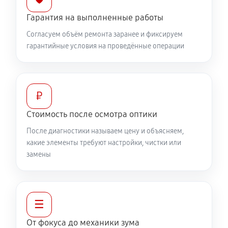
Ремонт кольца зуммирования
Гарантия на выполненные работы
460 руб
60 минут
Согласуем объём ремонта заранее и фиксируем
гарантийные условия на проведённые операции
Разблокировка заклинивания
630 руб
60 минут
Протяжка соединений трансфокатора
₽
1320 руб
60 минут
Стоимость после осмотра оптики
После диагностики называем цену и объясняем,
Замена светофильтра объектива Canon HD Video 6x
какие элементы требуют настройки, чистки или
Zoom XL 3.4-20.4mm L
замены
1040 руб
60 минут
☰
От фокуса до механики зума