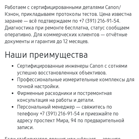
Самостоятельный ремонт или вмешательство
Работаем с сертифицированными деталями Canon/
третьих лиц.
Кэнон, прикладываем протоколы тестов. Цена известна
Естественный износ деталей, если иное не
заранее — всё подтверждаем по +7 (391) 216-91-54.
предусмотрено отдельно.
Диагностика при ремонте бесплатна, статус сообщаем
оперативно. Для коммерческих клиентов — отчётные
Обращение после окончания гарантийного
документы и гарантия до 12 месяцев.
срока.
Наши преимущества
Программные сбои, если это не указано в
отдельных условиях.
Сертифицированные инженеры Canon с сотнями
успешно восстановленных объективов.
Профессиональные измерительные комплексы для
точной настройки.
Если комплектующие куплены
Фирменные расходники и постремонтная
самостоятельно
консультация на работы и детали.
Персональный менеджер — свяжитесь по
Гарантия на выполненные работы может
телефону +7 (391) 216-91-54 и приезжайте по
сохраняться полностью или частично, если
адресу проспект Мира, 94 по предварительной
соблюдены следующие условия:
записи.
Предоставленные детали подходят по
техническим параметрам и не имеют внешних