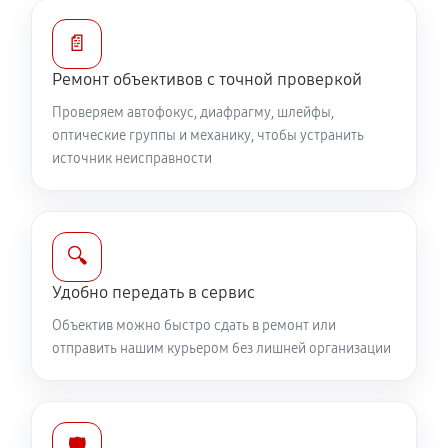
Устранение механических повреждений
📄
1040 руб
60 минут
Ремонт объективов с точной проверкой
Ремонт электроники объектива Canon HD Video 6x
Проверяем автофокус, диафрагму, шлейфы,
Zoom XL 3.4-20.4mm L
оптические группы и механику, чтобы устранить
источник неисправности
1040 руб
60 минут
Ремонт шлейфа оптического стабилизатора
690 руб
60 минут
🔍
Удобно передать в сервис
Ремонт передней линзы объектива
Объектив можно быстро сдать в ремонт или
920 руб
60 минут
отправить нашим курьером без лишней организации
Ремонт механических узлов
2190 руб
60 минут
🛡️