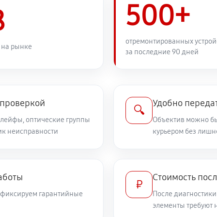
500+
1320 руб
8
1380 руб
отремонтированных устрой
 на рынке
за последние 90 дней
1040 руб
дений
1040 руб
non RF 24‑105mm f/4L IS USM
 проверкой
Удобно передат
🔍
шлейфы, оптические группы
Объектив можно бы
ник неисправности
690 руб
курьером без лишн
илизатора
920 руб
а
аботы
Стоимость посл
₽
и фиксируем гарантийные
После диагностики
2190 руб
элементы требуют 