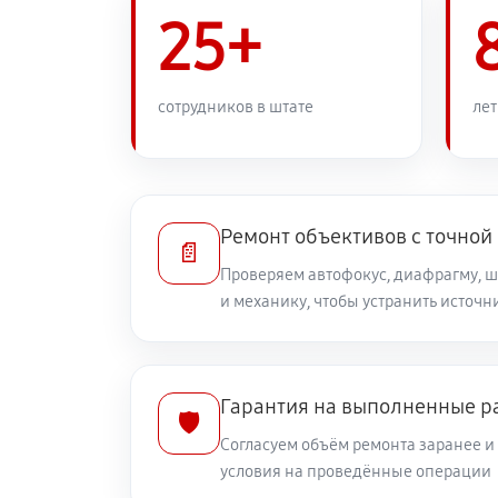
Ремонт узла автофокуса
25+
Замена переходных шлейфов
сотрудников в штате
лет
Устранение механических повреж
Ремонт электроники объектива Ca
Ремонт объективов с точной
📄
Проверяем автофокус, диафрагму, 
и механику, чтобы устранить источ
Ремонт шлейфа оптического стаб
Ремонт передней линзы объектив
Гарантия на выполненные р
🛡️
Согласуем объём ремонта заранее 
Ремонт механических узлов
условия на проведённые операции