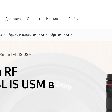
Гарантия д
Доставка
Отзывы
Контакты
Ещё
ка
Аудио и видеотехника
Оргтехника
05mm f/4L IS USM
 RF
L IS USM в