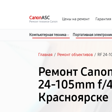
г. Красноярск
Ежедневно, с 10:00 до 20:00
Canon
ASC
Цены на ремонт
Гарантия
Ремонт техники Canon
Компьютерная техника
Портативная электрони
Главная
/
Ремонт объективов
/
RF 24‑1
Ремонт Canon
24‑105mm f/4
Красноярске