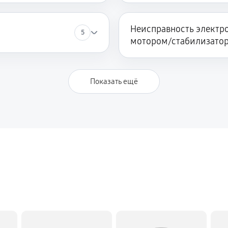
Неисправность электро
5
мотором/стабилизато
Показать ещё