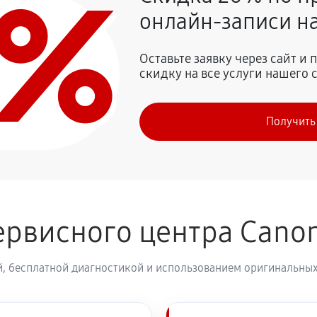
0%
онлайн-записи на
860 руб
F 24‑105mm f/4L IS USM
Оставьте заявку через сайт и
скидку на все услуги нашего 
460 руб
RF 24‑105mm f/4L IS USM
Получить
1270 руб
1380 руб
ервисного центра Cano
460 руб
on RF 24‑105mm f/4L IS USM
, бесплатной диагностикой и использованием оригинальных
580 руб