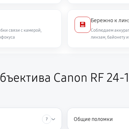
460 руб
Бережно к лин
💾
630 руб
бки связи с камерой,
Соблюдаем аккурат
офокуса
линзам, байонету 
1320 руб
ора
1040 руб
anon RF 24‑105mm f/4L IS USM
бъектива Canon RF 24‑1
Общие поломки
7