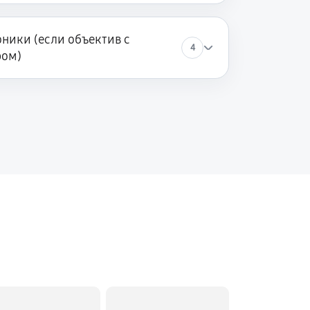
ники (если объектив с
4
ром)