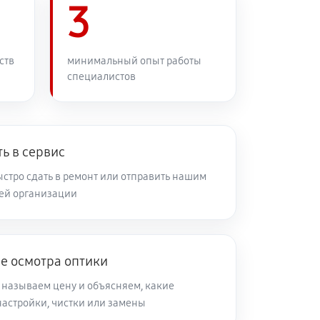
60 минут
3
Заказать
60 минут
Заказать
ств
минимальный опыт работы
специалистов
60 минут
Заказать
60 минут
Заказать
ь в сервис
стро сдать в ремонт или отправить нашим
ей организации
60 минут
Заказать
60 минут
Заказать
е осмотра оптики
 называем цену и объясняем, какие
60 минут
Заказать
настройки, чистки или замены