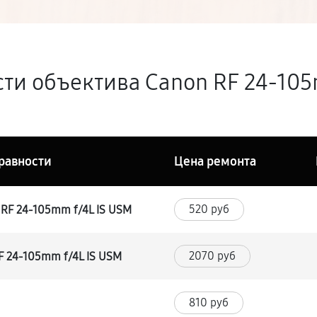
ти объектива Canon RF 24‑105
равности
Цена ремонта
520 руб
 RF 24‑105mm f/4L IS USM
2070 руб
F 24‑105mm f/4L IS USM
810 руб