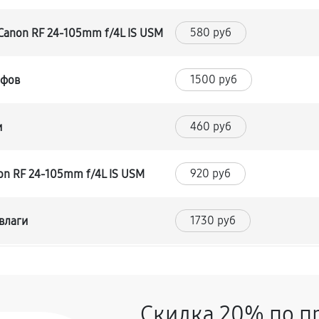
580 руб
Canon RF 24‑105mm f/4L IS USM
1500 руб
йфов
460 руб
и
920 руб
n RF 24‑105mm f/4L IS USM
1730 руб
влаги
1500 руб
RF 24‑105mm f/4L IS USM
Скидка 20% по п
460 руб
‑105mm f/4L IS USM