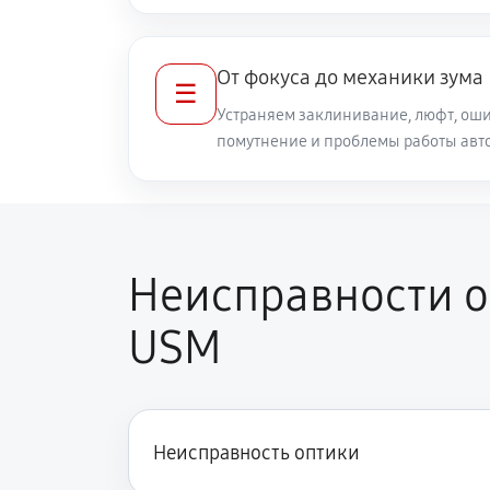
Ремонт кольца зуммирования
От фокуса до механики зума
☰
Разблокировка заклинивания
Устраняем заклинивание, люфт, оши
помутнение и проблемы работы авт
Протяжка соединений трансфокат
Замена светофильтра объектива C
Неисправности о
USM
Неисправность оптики