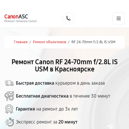
г. Красноярск
Ежедневно, с 10:00 до 20:00
+7 (391) 216-91-54
Canon
ASC
Заказать
Ремонт техники Canon
Главная
/
Ремонт объективов
/
RF 24‑70mm f/2.8L IS USM
Ремонт Canon RF 24‑70mm f/2.8L IS
USM в Красноярске
Быстрая доставка
курьером в день заказа
Бесплатная диагностика
в течение 30 минут
Гарантия
на ремонт до 3х лет
Экспресс ремонт за
20 минут