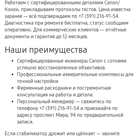
Работаем с сертифицированными деталями Canon/
третьих лиц.
Кэнон, прикладываем протоколы тестов. Цена известна
Естественный износ деталей, если иное не
заранее — всё подтверждаем по +7 (391) 216-91-54.
предусмотрено отдельно.
Диагностика при ремонте бесплатна, статус сообщаем
оперативно. Для коммерческих клиентов — отчётные
Обращение после окончания гарантийного
документы и гарантия до 12 месяцев.
срока.
Наши преимущества
Программные сбои, если это не указано в
отдельных условиях.
Сертифицированные инженеры Canon с сотнями
успешно восстановленных объективов.
Профессиональные измерительные комплексы для
точной настройки.
Если комплектующие куплены
Фирменные расходники и постремонтная
самостоятельно
консультация на работы и детали.
Персональный менеджер — свяжитесь по
Гарантия на выполненные работы может
телефону +7 (391) 216-91-54 и приезжайте по
сохраняться полностью или частично, если
адресу проспект Мира, 94 по предварительной
соблюдены следующие условия:
записи.
Предоставленные детали подходят по
техническим параметрам и не имеют внешних
Если стабилизатор дрожит или щёлкает — звоните