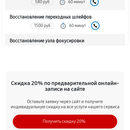
580 руб
60 минут
Восстановление переходных шлейфов
1500 руб
60 минут
Восстановление узла фокусировки
460 руб
60 минут
Ремонт диафрагмы объектива Canon RF 24‑70mm
f/2.8L IS USM
920 руб
60 минут
Скидка 20% по предварительной онлайн-
записи на сайте
Восстановление после попадания влаги
Оставьте заявку через сайт и получите
1730 руб
60 минут
индивидуальную скидку на все услуги нашего сервиса
Чистка от пыли объектива Canon RF 24‑70mm f/2.8L
Получить скидку 20%
IS USM