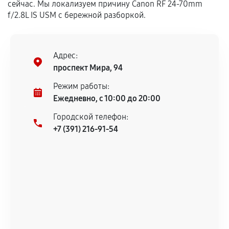
сейчас. Мы локализуем причину Canon RF 24‑70mm
дефектов.
f/2.8L IS USM с бережной разборкой.
Установка была выполнена нашим сервисным
центром.
При этом гарантия на сами комплектующие
Адрес:
остается на стороне производителя или
проспект Мира, 94
продавца. За качество сторонних деталей
сервисный центр ответственности не несет.
Режим работы:
Ежедневно, с 10:00 до 20:00
Городской телефон:
+7 (391) 216-91-54