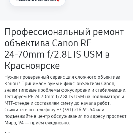
Повторное возникновение неисправности,
напрямую связанной с выполненным
ремонтом.
Профессиональный ремонт
Поломка установленной детали при
объектива Canon RF
нормальной эксплуатации в течение
гарантийного срока.
24‑70mm f/2.8L IS USM в
Несоответствие комплектующей заявленным
Красноярске
техническим характеристикам.
Нужен проверенный сервис для сложного объектива
Кэнон? Принимаем зумы и фикс-объективы Canon,
Документы для подтверждения
знаем типовые проблемы фокусировки и стабилизации.
гарантии
Тестируем RF 24‑70mm f/2.8L IS USM на коллиматоре и
MTF-стенде и составляем смету до начала работ.
Гарантийный талон.
Свяжитесь по телефону +7 (391) 216-91-54 или
подъезжайте в центр обслуживания по адресу проспект
Акт выполненных работ с датой, перечнем
Мира, 94 — приём ежедневно.
услуг и сроком гарантии.