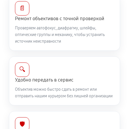
Устранение механических повреждений
📄
1040 руб
60 минут
Ремонт объективов с точной проверкой
Ремонт электроники объектива Canon RF 24‑70mm
Проверяем автофокус, диафрагму, шлейфы,
f/2.8L IS USM
оптические группы и механику, чтобы устранить
источник неисправности
1040 руб
60 минут
Ремонт шлейфа оптического стабилизатора
690 руб
60 минут
🔍
Удобно передать в сервис
Ремонт передней линзы объектива
Объектив можно быстро сдать в ремонт или
920 руб
60 минут
отправить нашим курьером без лишней организации
Ремонт механических узлов
2190 руб
60 минут
🛡️
Ремонт кольца зуммирования