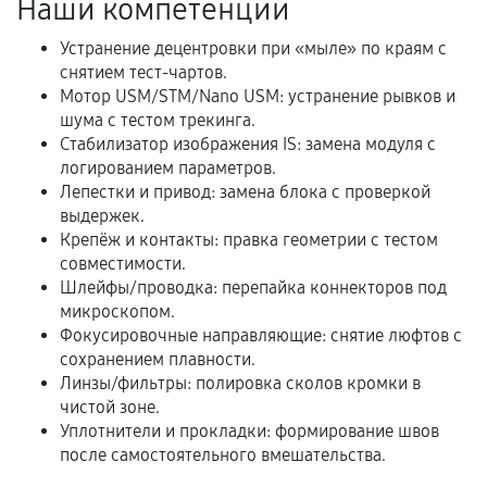
Наши компетенции
Документы на установленные комплектующие
и кассовый чек.
Устранение децентровки при «мыле» по краям с
снятием тест-чартов.
Мотор USM/STM/Nano USM: устранение рывков и
шума с тестом трекинга.
Расширенная гарантия
Стабилизатор изображения IS: замена модуля с
логированием параметров.
В некоторых случаях возможно оформление
Лепестки и привод: замена блока с проверкой
расширенной гарантии. Стоимость, сроки и
выдержек.
условия продления согласовываются отдельно и
Крепёж и контакты: правка геометрии с тестом
фиксируются в документах.
совместимости.
Шлейфы/проводка: перепайка коннекторов под
микроскопом.
Фокусировочные направляющие: снятие люфтов с
Когда гарантия не действует
сохранением плавности.
Линзы/фильтры: полировка сколов кромки в
Нарушение правил эксплуатации,
чистой зоне.
механические повреждения, попадание влаги,
Уплотнители и прокладки: формирование швов
перегрев, коррозия.
после самостоятельного вмешательства.
Самостоятельный ремонт или вмешательство