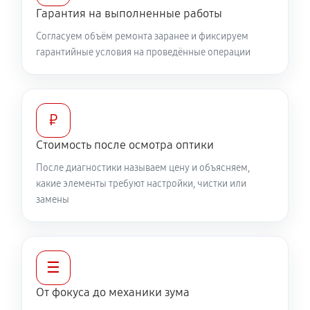
Гарантия на выполненные работы
460 руб
60 минут
Согласуем объём ремонта заранее и фиксируем
гарантийные условия на проведённые операции
Разблокировка заклинивания
630 руб
60 минут
Протяжка соединений трансфокатора
₽
1320 руб
60 минут
Стоимость после осмотра оптики
После диагностики называем цену и объясняем,
Замена светофильтра объектива Canon RF 24‑70mm
какие элементы требуют настройки, чистки или
f/2.8L IS USM
замены
1040 руб
60 минут
☰
От фокуса до механики зума