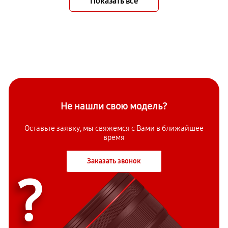
Показать всё
Не нашли свою модель?
Оставьте заявку, мы свяжемся с Вами в ближайшее
время
Заказать звонок
?