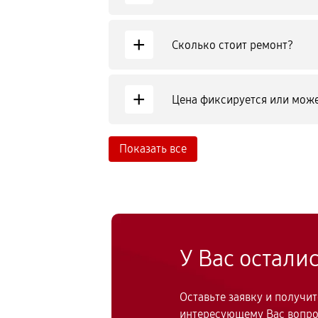
+
Сколько стоит ремонт?
+
Цена фиксируется или може
Показать все
У Вас остали
Оставьте заявку и получи
интересующему Вас вопр