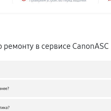
Проверяем устройство перед выдачей
о ремонту в сервисе CanonASC
анее?
тика?