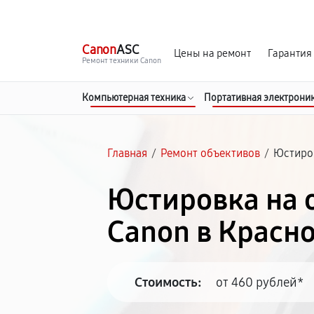
г. Красноярск
Ежедневно, с 10:00 до 20:00
Canon
ASC
Цены на ремонт
Гарантия
Ремонт техники Canon
Компьютерная техника
Портативная электрони
Главная
/
Ремонт объективов
/
Юстиро
Юстировка на 
Canon в Красн
Стоимость:
от 460 рублей*