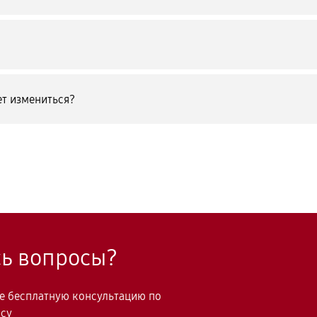
т измениться?
сь вопросы?
те бесплатную консультацию по
осу