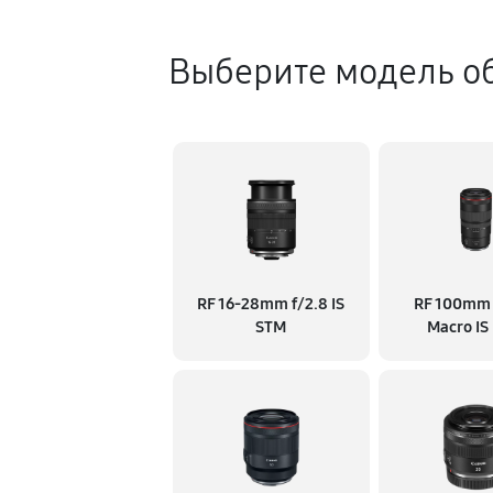
Выберите модель о
RF 16‑28mm f/2.8 IS
RF 100mm 
STM
Macro IS