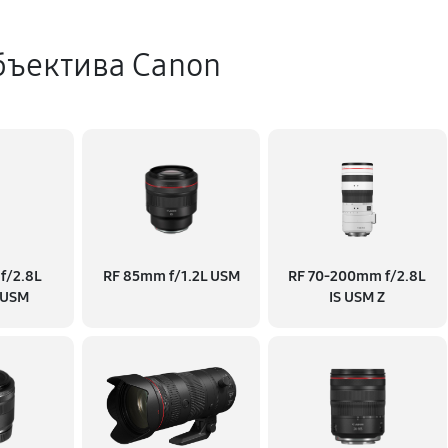
бъектива Canon
f/2.8L
RF 85mm f/1.2L USM
RF 70‑200mm f/2.8L
 USM
IS USM Z