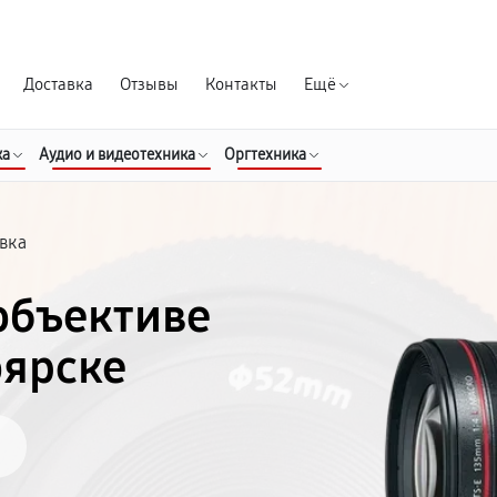
Гарантия д
Доставка
Отзывы
Контакты
Ещё
ка
Аудио и видеотехника
Оргтехника
вка
объективе
оярске