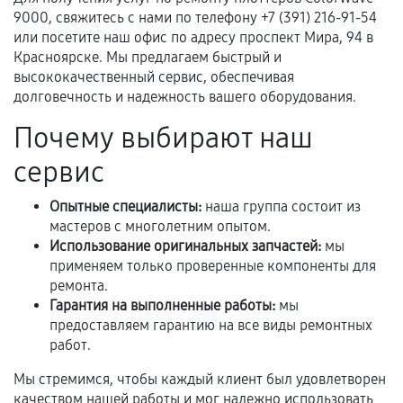
9000, свяжитесь с нами по телефону +7 (391) 216-91-54
Гарантия на выполненные работы может
или посетите наш офис по адресу проспект Мира, 94 в
сохраняться полностью или частично, если
Красноярске. Мы предлагаем быстрый и
соблюдены следующие условия:
высококачественный сервис, обеспечивая
Предоставленные детали подходят по
долговечность и надежность вашего оборудования.
техническим параметрам и не имеют внешних
Почему выбирают наш
дефектов.
сервис
Установка была выполнена нашим сервисным
центром.
Опытные специалисты:
наша группа состоит из
При этом гарантия на сами комплектующие
мастеров с многолетним опытом.
остается на стороне производителя или
Использование оригинальных запчастей:
мы
продавца. За качество сторонних деталей
применяем только проверенные компоненты для
сервисный центр ответственности не несет.
ремонта.
Гарантия на выполненные работы:
мы
предоставляем гарантию на все виды ремонтных
работ.
Мы стремимся, чтобы каждый клиент был удовлетворен
качеством нашей работы и мог надежно использовать