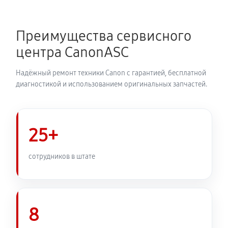
Замена трубок плоттера Canon ColorWave 9000
4370 руб
60 минут
Преимущества сервисного
центра CanonASC
Надёжный ремонт техники Canon с гарантией, бесплатной
диагностикой и использованием оригинальных запчастей.
25+
сотрудников в штате
8