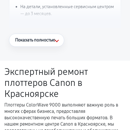
На детали, установленные сервисным центром
— до 3 месяцев.
Что считается гарантийным случаем
Показать полностью
Повторное возникновение неисправности,
напрямую связанной с выполненным
ремонтом.
Экспертный ремонт
Поломка установленной детали при
плоттеров Canon в
нормальной эксплуатации в течение
гарантийного срока.
Красноярске
Несоответствие комплектующей заявленным
техническим характеристикам.
Плоттеры ColorWave 9000 выполняют важную роль в
многих сферах бизнеса, предоставляя
высококачественную печать больших форматов. В
нашем ремонтном центре Canon в Красноярске, мы
Документы для подтверждения