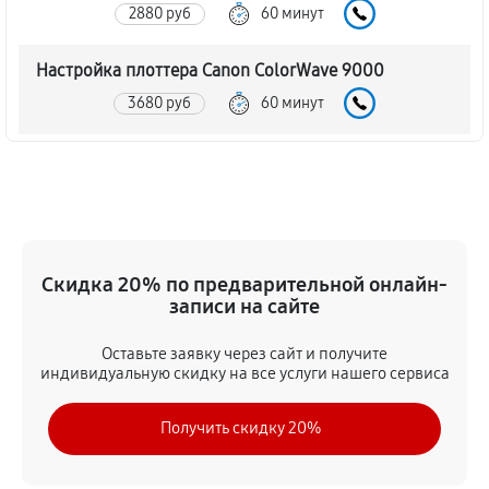
2880 руб
60 минут
Настройка плоттера Canon ColorWave 9000
3680 руб
60 минут
Прошивка (Обновление ПО)
3340 руб
60 минут
Замена ремня плоттера Canon ColorWave 9000
Скидка 20% по предварительной онлайн-
3110 руб
60 минут
записи на сайте
Замена печатной головки
Оставьте заявку через сайт и получите
5520 руб
60 минут
индивидуальную скидку на все услуги нашего сервиса
Замена каретки плоттера Canon ColorWave 9000
Получить скидку 20%
5180 руб
60 минут