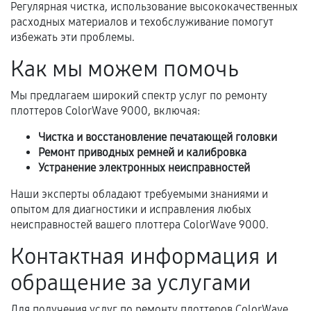
Когда гарантия не действует
Регулярная чистка, использование высококачественных
расходных материалов и техобслуживание помогут
Нарушение правил эксплуатации,
избежать эти проблемы.
механические повреждения, попадание влаги,
Как мы можем помочь
перегрев, коррозия.
Самостоятельный ремонт или вмешательство
Мы предлагаем широкий спектр услуг по ремонту
третьих лиц.
плоттеров ColorWave 9000, включая:
Естественный износ деталей, если иное не
Чистка и восстановление печатающей головки
предусмотрено отдельно.
Ремонт приводных ремней и калибровка
Устранение электронных неисправностей
Обращение после окончания гарантийного
срока.
Наши эксперты обладают требуемыми знаниями и
опытом для диагностики и исправления любых
Программные сбои, если это не указано в
неисправностей вашего плоттера ColorWave 9000.
отдельных условиях.
Контактная информация и
обращение за услугами
Если комплектующие куплены
самостоятельно
Для получения услуг по ремонту плоттеров ColorWave