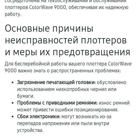
сосредоточены на техобслуживании и обслуживании
гарантии
плоттеров ColorWave 9000, обеспечивая их надежную
работу.
Гарантийный талон.
Основные причины
Акт выполненных работ с датой, перечнем
услуг и сроком гарантии.
неисправностей плоттеров
Документы на установленные комплектующие
и меры их предотвращения
и кассовый чек.
Для бесперебойной работы вашего плоттера ColorWave
9000 важно знать о распространенных проблемах:
Расширенная гарантия
Загрязнение печатающей головки:
обусловлено
использованием низкопробных чернил или
В некоторых случаях возможно оформление
бумаги.
расширенной гарантии. Стоимость, сроки и
Проблемы с приводными ремнями:
износ ремней
условия продления согласовываются отдельно и
может привести ошибки позиционирования.
фиксируются в документах.
Сбои электроники:
могут возникать из-за
перепадов напряжения или пыли внутри
устройства.