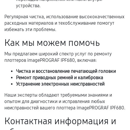
устройства.
Когда гарантия не действует
Регулярная чистка, использование высококачественных
Нарушение правил эксплуатации,
расходных материалов и техобслуживание помогут
механические повреждения, попадание влаги,
избежать эти проблемы.
перегрев, коррозия.
Как мы можем помочь
Самостоятельный ремонт или вмешательство
третьих лиц.
Мы предлагаем широкий спектр услуг по ремонту
плоттеров imagePROGRAF IPF680, включая:
Естественный износ деталей, если иное не
предусмотрено отдельно.
Чистка и восстановление печатающей головки
Ремонт приводных ремней и калибровка
Обращение после окончания гарантийного
Устранение электронных неисправностей
срока.
Наши эксперты обладают требуемыми знаниями и
Программные сбои, если это не указано в
опытом для диагностики и исправления любых
отдельных условиях.
неисправностей вашего плоттера imagePROGRAF IPF680.
Контактная информация и
Если комплектующие куплены