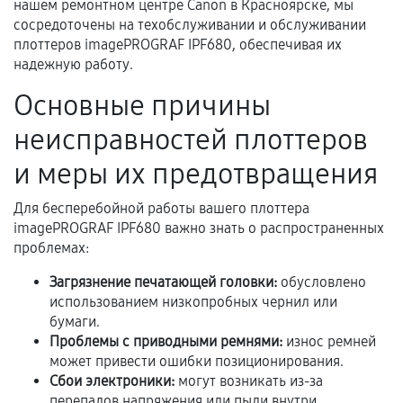
нашем ремонтном центре Canon в Красноярске, мы
Документы для подтверждения
сосредоточены на техобслуживании и обслуживании
гарантии
плоттеров imagePROGRAF IPF680, обеспечивая их
надежную работу.
Гарантийный талон.
Основные причины
Акт выполненных работ с датой, перечнем
услуг и сроком гарантии.
неисправностей плоттеров
Документы на установленные комплектующие
и меры их предотвращения
и кассовый чек.
Для бесперебойной работы вашего плоттера
imagePROGRAF IPF680 важно знать о распространенных
проблемах:
Расширенная гарантия
Загрязнение печатающей головки:
обусловлено
В некоторых случаях возможно оформление
использованием низкопробных чернил или
расширенной гарантии. Стоимость, сроки и
бумаги.
условия продления согласовываются отдельно и
Проблемы с приводными ремнями:
износ ремней
фиксируются в документах.
может привести ошибки позиционирования.
Сбои электроники:
могут возникать из-за
перепадов напряжения или пыли внутри