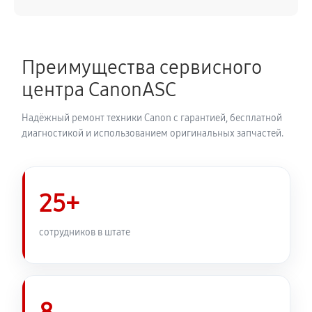
IPF680
5180 руб
60 минут
Преимущества сервисного
Замена трубок плоттера Canon imagePROGRAF
центра CanonASC
IPF680
4370 руб
60 минут
Надёжный ремонт техники Canon с гарантией, бесплатной
диагностикой и использованием оригинальных запчастей.
25+
сотрудников в штате