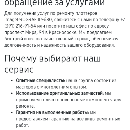
обращение за услугами
самостоятельно
Для получения услуг по ремонту плоттеров
Гарантия на выполненные работы может
imagePROGRAF IPF680, свяжитесь с нами по телефону +7
сохраняться полностью или частично, если
(391) 216-91-54 или посетите наш офис по адресу
соблюдены следующие условия:
проспект Мира, 94 в Красноярске. Мы предлагаем
Предоставленные детали подходят по
быстрый и высококачественный сервис, обеспечивая
техническим параметрам и не имеют внешних
долговечность и надежность вашего оборудования.
дефектов.
Почему выбирают наш
Установка была выполнена нашим сервисным
сервис
центром.
При этом гарантия на сами комплектующие
Опытные специалисты:
наша группа состоит из
остается на стороне производителя или
мастеров с многолетним опытом.
продавца. За качество сторонних деталей
Использование оригинальных запчастей:
мы
сервисный центр ответственности не несет.
применяем только проверенные компоненты для
ремонта.
Гарантия на выполненные работы:
мы
предоставляем гарантию на все виды ремонтных
работ.