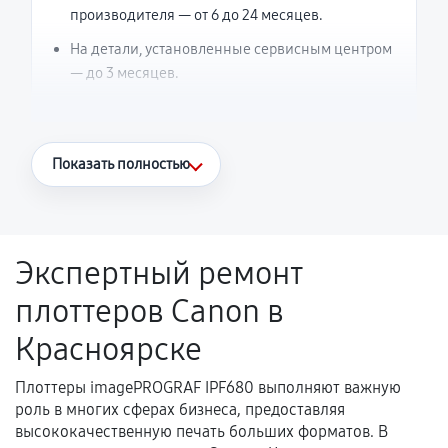
производителя — от 6 до 24 месяцев.
На детали, установленные сервисным центром
— до 3 месяцев.
Что считается гарантийным случаем
Показать полностью
Повторное возникновение неисправности,
напрямую связанной с выполненным
ремонтом.
Экспертный ремонт
Поломка установленной детали при
плоттеров Canon в
нормальной эксплуатации в течение
гарантийного срока.
Красноярске
Несоответствие комплектующей заявленным
техническим характеристикам.
Плоттеры imagePROGRAF IPF680 выполняют важную
роль в многих сферах бизнеса, предоставляя
высококачественную печать больших форматов. В