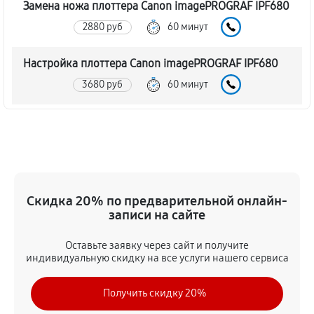
Замена ножа плоттера Canon imagePROGRAF IPF680
2880 руб
60 минут
Настройка плоттера Canon imagePROGRAF IPF680
3680 руб
60 минут
Прошивка (Обновление ПО)
3340 руб
60 минут
Замена ремня плоттера Canon imagePROGRAF
IPF680
Скидка 20% по предварительной онлайн-
записи на сайте
3110 руб
60 минут
Оставьте заявку через сайт и получите
Замена печатной головки
индивидуальную скидку на все услуги нашего сервиса
5520 руб
60 минут
Получить скидку 20%
Замена каретки плоттера Canon imagePROGRAF